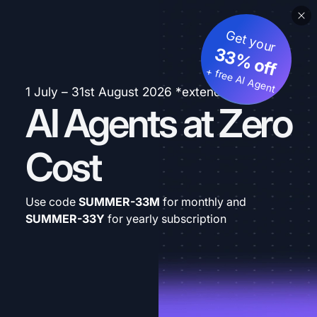
Get your
33% off
+ free AI Agent
1 July – 31st August 2026 *extended
AI Agents at Zero
Cost
Use code
SUMMER-33M
for monthly and
SUMMER-33Y
for yearly subscription