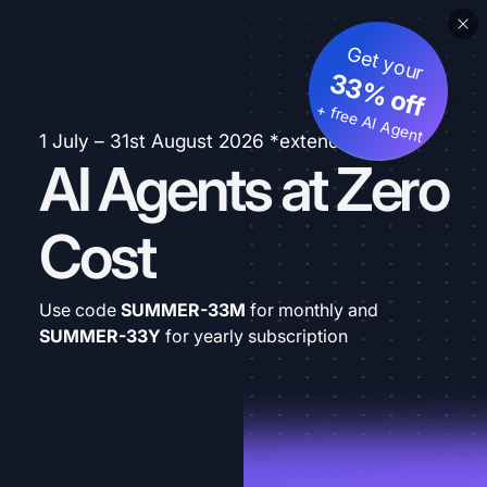
Get your
33% off
+ free AI Agent
1 July – 31st August 2026 *extended
AI Agents at Zero
Cost
Use code
SUMMER-33M
for monthly and
SUMMER-33Y
for yearly subscription