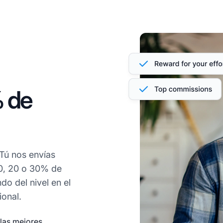
% de
 Tú nos envías
0, 20 o 30% de
o del nivel en el
ional.
 las mejores