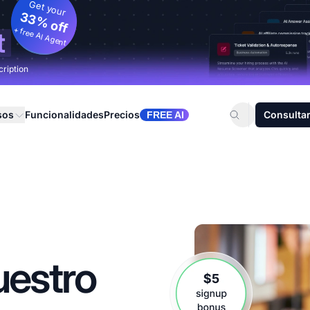
Get your
33% off
+ free AI Agent
t
cription
sos
Funcionalidades
Precios
Consultar
FREE AI
uestro