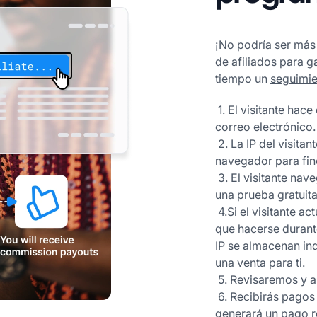
¡No podría ser más
de afiliados para g
tiempo un
seguimie
 1. El visitante hace clic en un enlace de afiliado en tu sitio o en un 
correo electrónico.

 2. La IP del visitante se registra y se coloca una cookie en su 
navegador para fin
 3. El visitante navega por nuestro sitio y puede decidir registrarse para 
una prueba gratuita.
 4.Si el visitante actualiza a un plan de pago (la actualización no tiene 
que hacerse durante
IP se almacenan ind
una venta para ti. 

 5. Revisaremos y aprobaremos la venta.

 6. Recibirás pagos de comisiones y cada actualización posterior te 