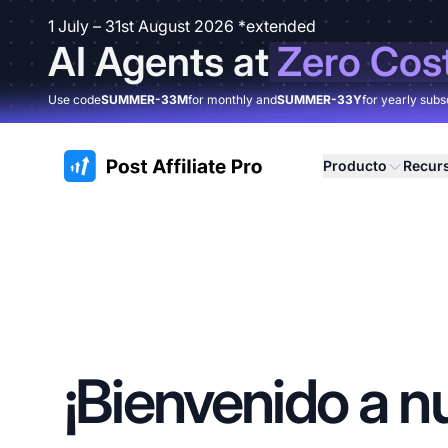
1 July – 31st August 2026 *extended
AI Agents at
Zero Cos
Use code
SUMMER-33M
for monthly and
SUMMER-33Y
for yearly subs
:site.title
Producto
Recur
¡Bienvenido a n