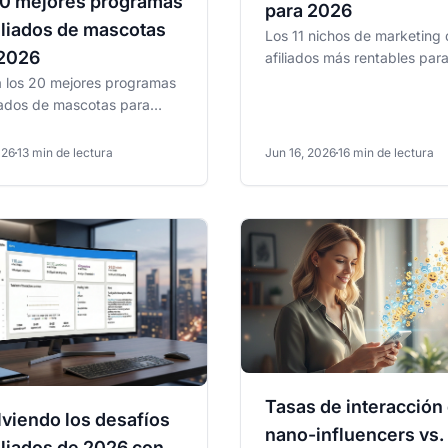
20 mejores programas
para 2026
iliados de mascotas
Los 11 nichos de marketing
 2026
afiliados más rentables par
clasificados por tasas de co
a los 20 mejores programas
tamaño del mercado...
liados de mascotas para
on marcas líderes,
nes generosas y...
026
13 min de lectura
Jun 16, 2026
16 min de lectura
Tasas de interacción
viendo los desafíos
nano-influencers vs.
iliados de 2026 con