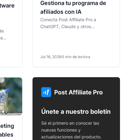
Gestiona tu programa de
ftware
afiliados con IA
Conecta Post Affiliate Pro a
ChatGPT, Claude y otros
de
asistentes de IA a través del
ra
servidor MCP alojado de
liate
FlowHunt....
Jul 16, 2026
5 min de lectura
Únete a nuestro boletín
Sé el primero en conocer las
keting
nuevas funciones y
ables
actualizaciones del producto.