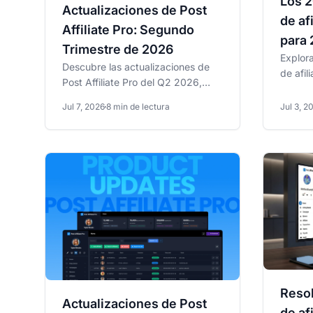
Los 
Actualizaciones de Post
de af
Affiliate Pro: Segundo
para
Trimestre de 2026
Explor
Descubre las actualizaciones de
de afi
Post Affiliate Pro del Q2 2026,
2026 c
incluyendo el nuevo Asistente de
comisio
Jul 7, 2026
8 min de lectura
Jul 3, 2
IA integrado, la...
Resol
Actualizaciones de Post
de af