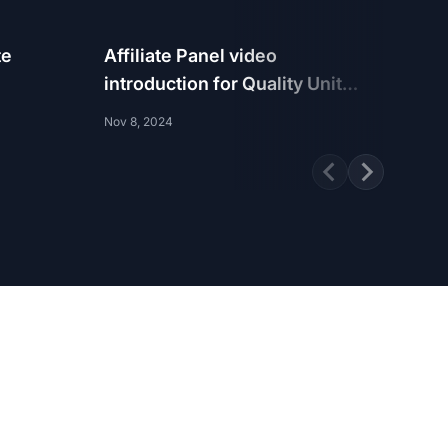
te
Affiliate Panel video
Pos
introduction for Quality Unit
lau
Affiliate Program
Nov 8, 2024
Sep 1