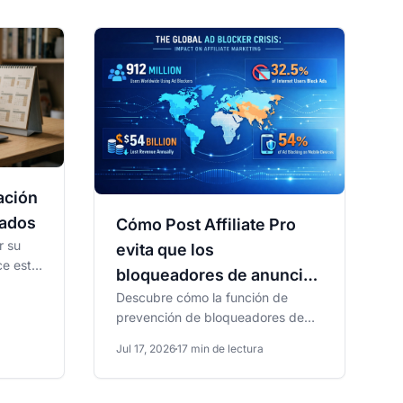
ación
iados
Cómo Post Affiliate Pro
r su
evita que los
ce esta
bloqueadores de anuncios
ricas
Descubre cómo la función de
deshabiliten el
prevención de bloqueadores de
seguimiento
anuncios de Post Affiliate Pro
Jul 17, 2026
17 min de lectura
protege tus banners de...