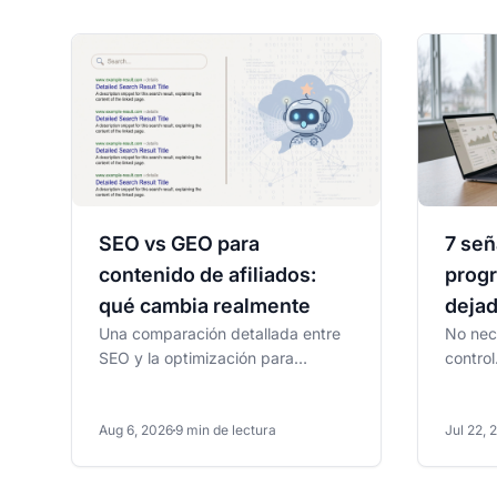
SEO vs GEO para
7 señ
contenido de afiliados:
progr
qué cambia realmente
dejad
Una comparación detallada entre
No nec
SEO y la optimización para
control
motores generativos en contenido
cotidi
de afiliados: qué sigue...
afiliad
Aug 6, 2026
9 min de lectura
Jul 22, 