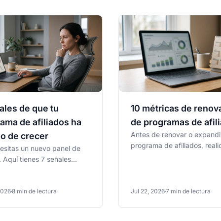
ales de que tu
10 métricas de renov
ama de afiliados ha
de programas de afil
Antes de renovar o expandi
o de crecer
programa de afiliados, reali
esitas un nuevo panel de
revisión de salud de 10 mét
. Aquí tienes 7 señales
para ver qué está...
anas de que tu programa de
os ha dejado de...
2026
8 min de lectura
Jul 22, 2026
7 min de lectura