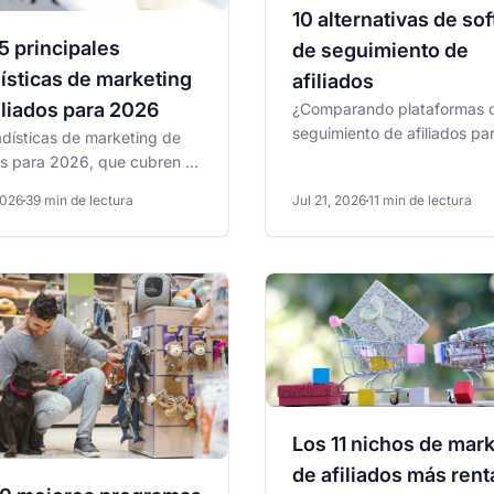
10 alternativas de so
5 principales
de seguimiento de
ísticas de marketing
afiliados
iliados para 2026
¿Comparando plataformas 
seguimiento de afiliados pa
adísticas de marketing de
2026? Así es como Post Affi
os para 2026, que cubren el
Pro se compara con 9...
 del mercado, tendencias
2026
39 min de lectura
Jul 21, 2026
11 min de lectura
 GEO,...
Los 11 nichos de mar
de afiliados más rent