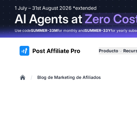
1 July – 31st August 2026 *extended
AI Agents at
Zero Cos
Use code
SUMMER-33M
for monthly and
SUMMER-33Y
for yearly subs
:site.title
Producto
Recur
/
Blog de Marketing de Afiliados
Home