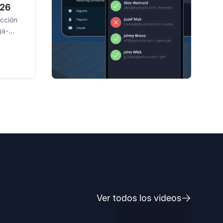
026
acción
ga-
bra por
Ver todos los videos