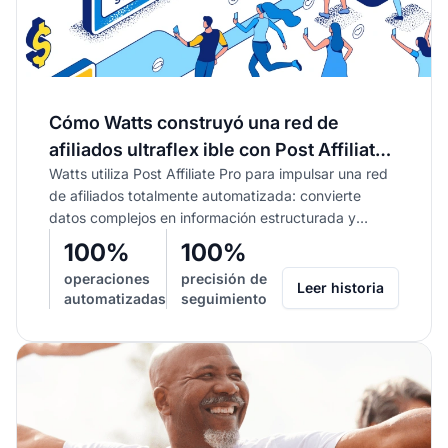
Cómo Watts construyó una red de
afiliados ultraflex ible con Post Affiliate
Watts utiliza Post Affiliate Pro para impulsar una red
Pro
de afiliados totalmente automatizada: convierte
datos complejos en información estructurada y
ofrece un soporte 'esencial' para la expansión...
100%
100%
operaciones
precisión de
Leer historia
automatizadas
seguimiento