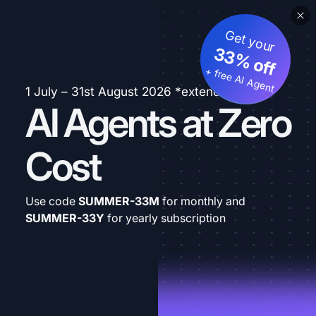
Get your
33% off
+ free AI Agent
1 July – 31st August 2026 *extended
AI Agents at Zero
Cost
Use code
SUMMER-33M
for monthly and
SUMMER-33Y
for yearly subscription