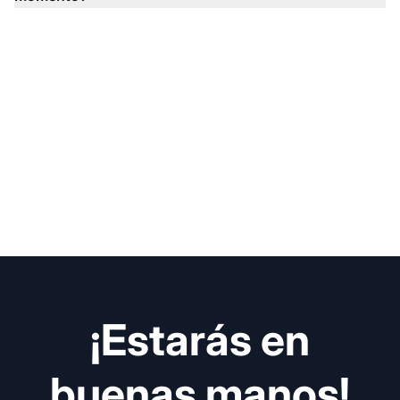
Por supuesto. Puedes actualizar, degradar o cancelar tu
plan en cualquier momento sin contratos, sin
comisiones de configuración y con opciones de
facturación flexibles.
¡Estarás en
buenas manos!