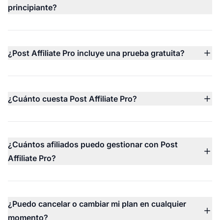
principiante?
No, no necesitas conocimientos técnicos. La plataforma
está diseñada para principiantes e incluye opciones de
integración sencillas como plugins, scripts de
¿Post Affiliate Pro incluye una prueba gratuita?
seguimiento y orientación paso a paso.
Sí, Post Affiliate Pro incluye una prueba gratuita de 30
días, sin necesidad de tarjeta de crédito y con soporte
técnico disponible 24/7.
¿Cuánto cuesta Post Affiliate Pro?
Los precios de Post Affiliate Pro comienzan desde $79
al mes (facturado anualmente) con múltiples niveles
disponibles, incluyendo los planes Starter, Pro, Ultimate
¿Cuántos afiliados puedo gestionar con Post
y Network.
Affiliate Pro?
Puedes gestionar un número ilimitado de afiliados en
todos los planes. Los precios se basan en el volumen
de seguimiento mensual y no en el número de afiliados.
¿Puedo cancelar o cambiar mi plan en cualquier
momento?