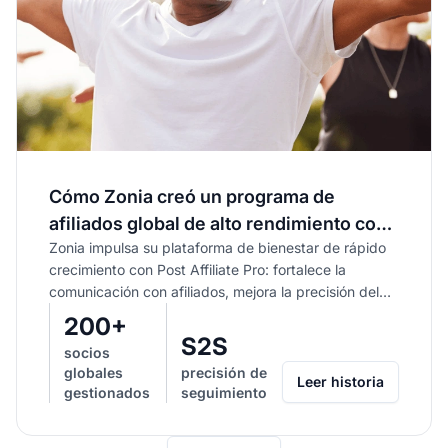
Cómo Zonia creó un programa de
afiliados global de alto rendimiento con
Zonia impulsa su plataforma de bienestar de rápido
Post Affiliate Pro
crecimiento con Post Affiliate Pro: fortalece la
comunicación con afiliados, mejora la precisión del
seguimiento y agiliza las operaciones para un...
200+
S2S
socios
globales
precisión de
Leer historia
gestionados
seguimiento