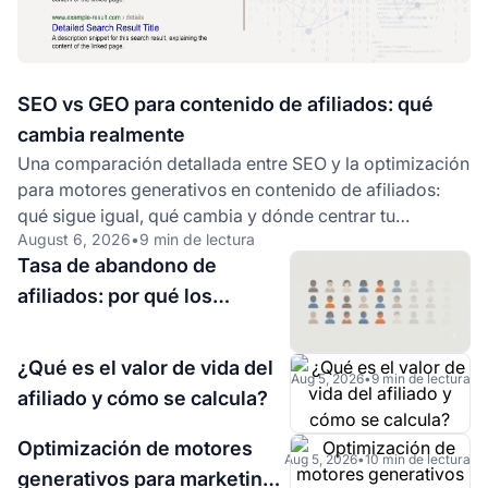
SEO vs GEO para contenido de afiliados: qué
cambia realmente
Una comparación detallada entre SEO y la optimización
para motores generativos en contenido de afiliados:
qué sigue igual, qué cambia y dónde centrar tu
August 6, 2026
•
9 min de lectura
esfuerzo primero.
Tasa de abandono de
afiliados: por qué los
afiliados se vuelven
inactivos y las señales de
¿Qué es el valor de vida del
Aug 5, 2026
•
9 min de lectura
alerta a observar
afiliado y cómo se calcula?
Optimización de motores
Aug 5, 2026
•
10 min de lectura
generativos para marketing