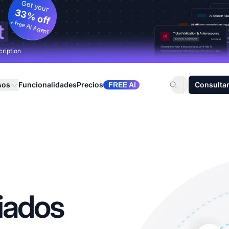
Get your
33% off
+ free AI Agent
t
cription
sos
Funcionalidades
Precios
Consultar
FREE AI
liados