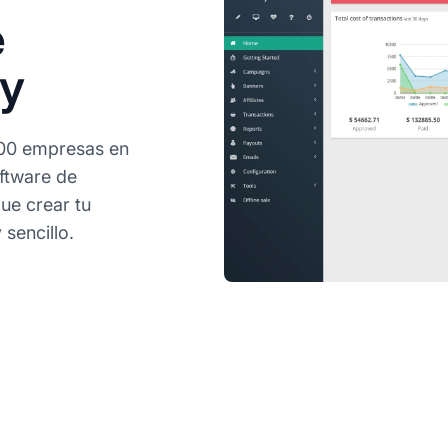
e
fy
,000 empresas en
oftware de
ue crear tu
sencillo.