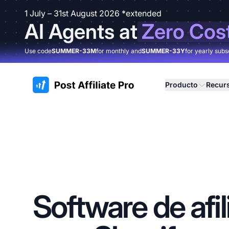
1 July – 31st August 2026 *extended
AI Agents at
Zero Cos
Use code
SUMMER-33M
for monthly and
SUMMER-33Y
for yearly subs
:site.title
Producto
Recur
Software de afi