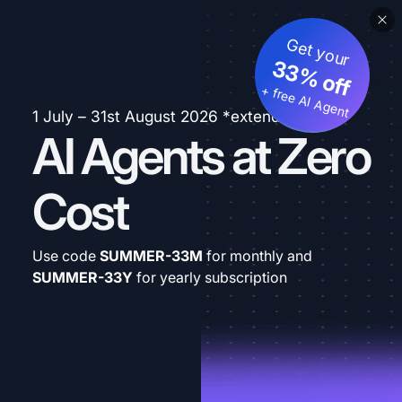
Get your
33% off
+ free AI Agent
1 July – 31st August 2026 *extended
AI Agents at Zero
Cost
Use code
SUMMER-33M
for monthly and
SUMMER-33Y
for yearly subscription