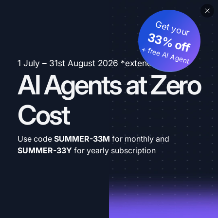
Get your
33% off
+ free AI Agent
1 July – 31st August 2026 *extended
AI Agents at Zero
Cost
Use code
SUMMER-33M
for monthly and
SUMMER-33Y
for yearly subscription