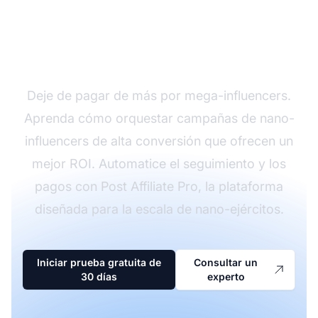
Construya Su Nano-
Ejército Hoy
Deje de pagar de más por mega-influencers.
Aprenda cómo orquestar campañas de nano-
influencers de alta conversión que ofrecen un
mejor ROI. Automatice el seguimiento y los
pagos con Post Affiliate Pro, la plataforma
diseñada para la escala de nano-ejércitos.
Iniciar prueba gratuita de
Consultar un
30 días
experto