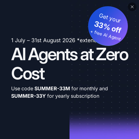
Get your
33% off
+ free AI Agent
1 July – 31st August 2026 *extended
AI Agents at Zero
Cost
Use code
SUMMER-33M
for monthly and
SUMMER-33Y
for yearly subscription