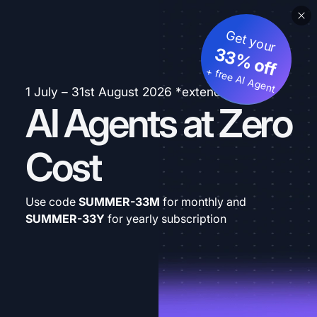
Get your
33% off
+ free AI Agent
1 July – 31st August 2026 *extended
AI Agents at Zero
Cost
Use code
SUMMER-33M
for monthly and
SUMMER-33Y
for yearly subscription