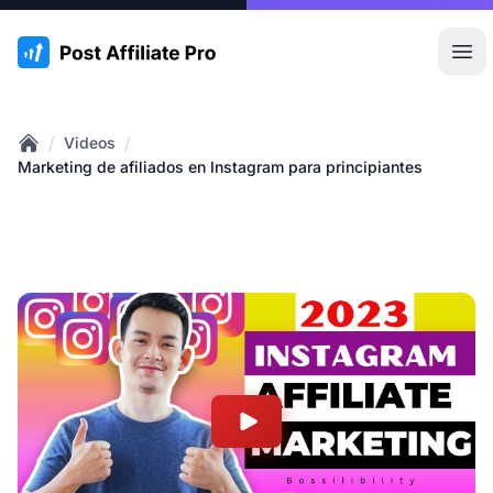
:site.title
Abr
/
/
Videos
Home
Marketing de afiliados en Instagram para principiantes