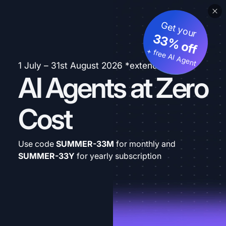
Get your
33% off
+ free AI Agent
1 July – 31st August 2026 *extended
AI Agents at Zero
Cost
Use code
SUMMER-33M
for monthly and
SUMMER-33Y
for yearly subscription