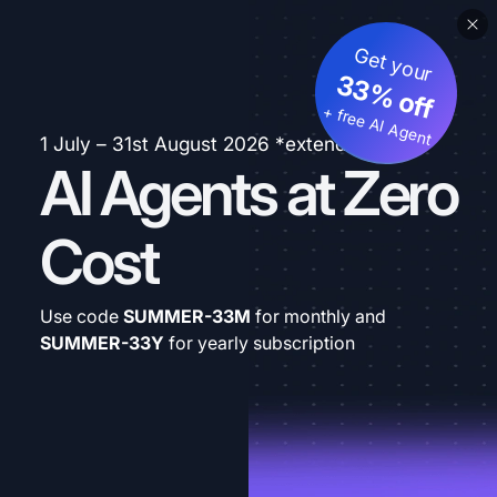
Get your
33% off
+ free AI Agent
1 July – 31st August 2026 *extended
AI Agents at Zero
Cost
Use code
SUMMER-33M
for monthly and
SUMMER-33Y
for yearly subscription