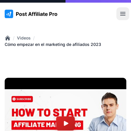
:site.title
Abr
/
/
Videos
Home
Cómo empezar en el marketing de afiliados 2023