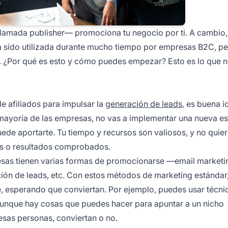
llamada publisher— promociona tu negocio por ti. A cambio,
ha sido utilizada durante mucho tiempo por empresas B2C, p
B. ¿Por qué es esto y cómo puedes empezar? Esto es lo que n
e afiliados
para impulsar la
generación de leads
, es buena i
 mayoría de las empresas, no vas a implementar una nueva es
uede aportarte. Tu tiempo y recursos son valiosos, y no quie
ras o resultados comprobados.
sas tienen varias formas de promocionarse —email marketi
ción de leads, etc. Con estos métodos de marketing estándar,
, esperando que conviertan. Por ejemplo, puedes usar técni
Y aunque hay cosas que puedes hacer para apuntar a un nicho
esas personas, conviertan o no.