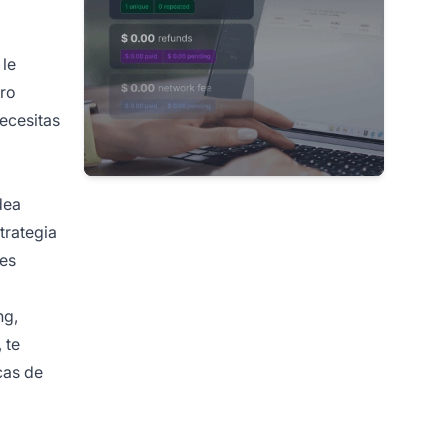
 le
ero
ecesitas
dea
trategia
res
ng,
 te
cas de