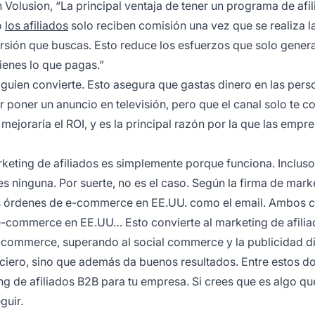
 Volusion, “La principal ventaja de tener un
programa de afil
o
los afiliados
solo reciben comisión una vez que se realiza l
rsión que buscas. Esto reduce los esfuerzos que solo gener
tienes lo que pagas.”
lguien convierte. Esto asegura que gastas dinero en las pers
 poner un anuncio en televisión, pero que el canal solo te c
ejoraría el ROI, y es la principal razón por la que las empr
keting de afiliados
es simplemente porque funciona. Incluso 
s ninguna. Por suerte, no es el caso. Según la firma de mark
tas órdenes de e-commerce en EE.UU. como el email. Ambos 
e-commerce en EE.UU… Esto convierte al marketing de afilia
-commerce, superando al social commerce y la publicidad di
anciero, sino que además da buenos resultados. Entre estos d
g de afiliados B2B para tu empresa. Si crees que es algo qu
guir.