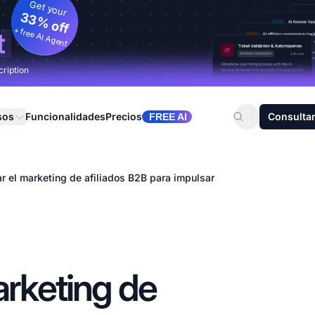
Get your
33% off
+ free AI Agent
t
cription
sos
Funcionalidades
Precios
Consultar
FREE AI
ar el marketing de afiliados B2B para impulsar
arketing de