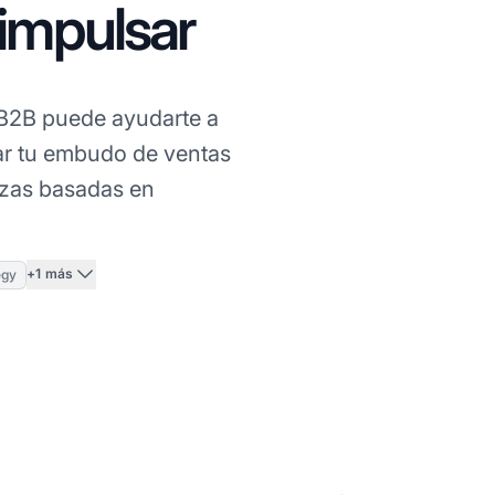
 impulsar
B2B puede ayudarte a
zar tu embudo de ventas
nzas basadas en
+1 más
egy