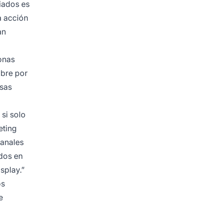
iados
es
a acción
an
onas
obre por
esas
si solo
eting
canales
dos en
splay.”
os
e