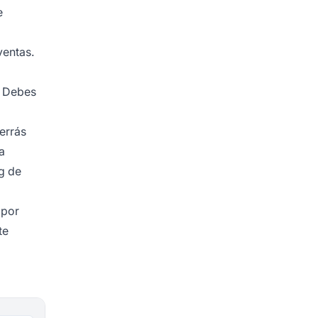
e
ventas.
. Debes
errás
a
g de
 por
te