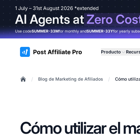
1 July – 31st August 2026 *extended
AI Agents at
Zero Cos
Use code
SUMMER-33M
for monthly and
SUMMER-33Y
for yearly subs
:site.title
Producto
Recur
/
/
Blog de Marketing de Afiliados
Cómo utiliz
Home
Cómo utilizar el m