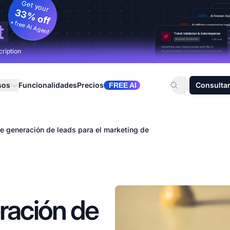
Get your
33% off
+ free AI Agent
t
cription
sos
Funcionalidades
Precios
Consultar
FREE AI
de generación de leads para el marketing de
ración de