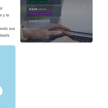
el
a y la
ando sus
 leads