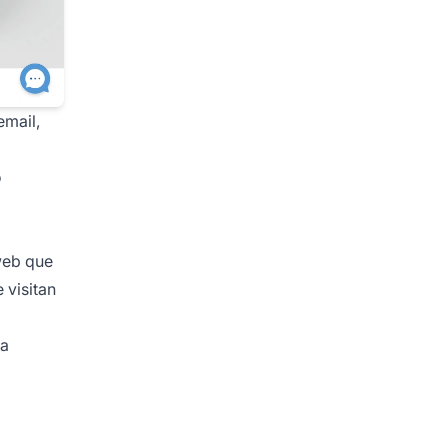
email,
o
 web que
 visitan
la