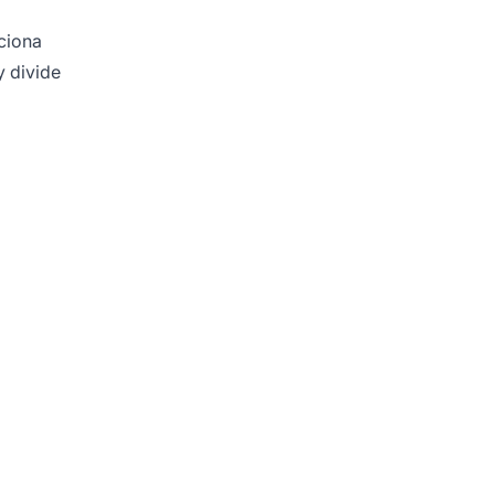
nciona
y divide