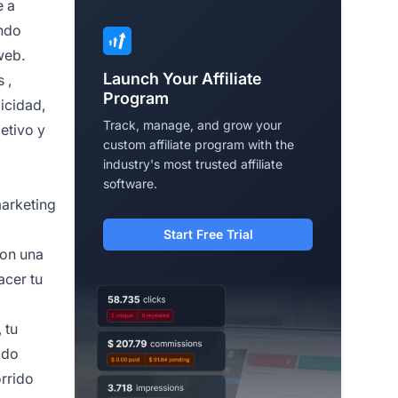
e a
ando
web.
Launch Your Affiliate
s
,
Program
icidad,
Track, manage, and grow your
etivo y
custom affiliate program with the
industry's most trusted affiliate
software.
marketing
Start Free Trial
con una
acer tu
 tu
odo
orrido