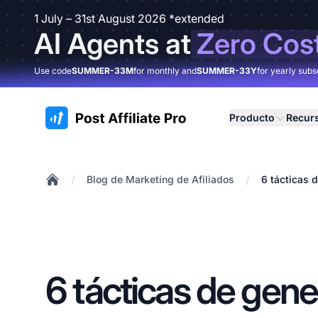
1 July – 31st August 2026 *extended
AI Agents at
Zero Cos
Use code
SUMMER-33M
for monthly and
SUMMER-33Y
for yearly subs
:site.title
Producto
Recur
/
/
Blog de Marketing de Afiliados
6 tácticas 
Home
6 tácticas de gene