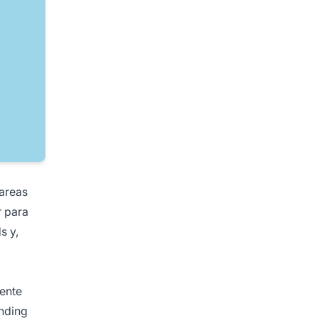
tareas
r para
s y,
iente
anding