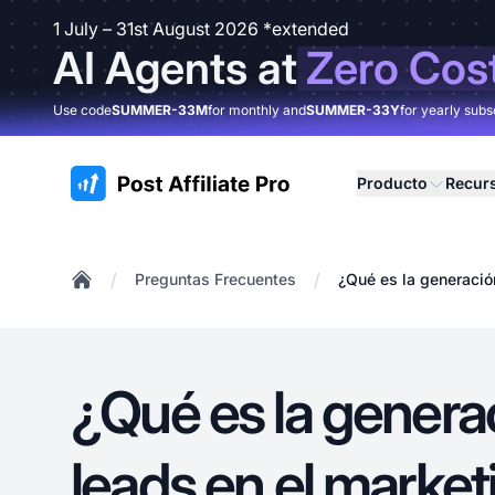
1 July – 31st August 2026 *extended
AI Agents at
Zero Cos
Use code
SUMMER-33M
for monthly and
SUMMER-33Y
for yearly subs
:site.title
Producto
Recur
/
/
Preguntas Frecuentes
¿Qué es la generación
Home
¿Qué es la genera
leads en el marketi