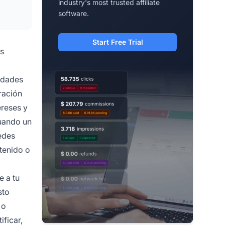
industry's most trusted affiliate
software.
Start Free Trial
as
nidades
ración
ereses y
cuando un
edes
tenido o
e a tu
sto
 o
ificar,