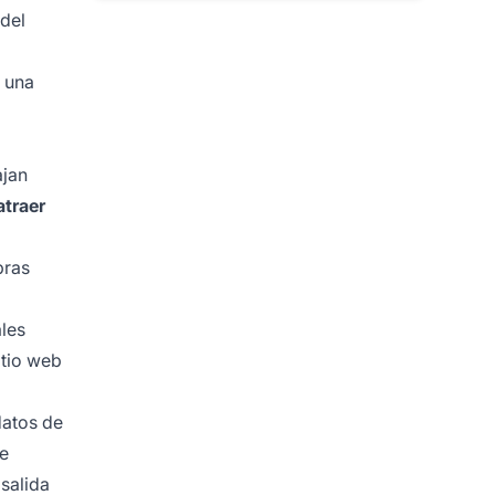
 del
e una
ajan
atraer
bras
les
itio web
datos de
te
salida