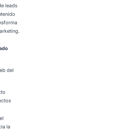
de leads
ntenido
ansforma
arketing.
rado
eb del
cto
ectos
el
ia la