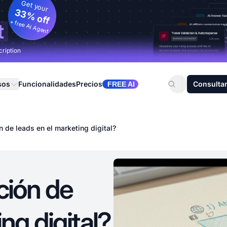
Get your
33% off
+ free AI Agent
t
cription
sos
Funcionalidades
Precios
Consultar
FREE AI
 de leads en el marketing digital?
ción de
ng digital?