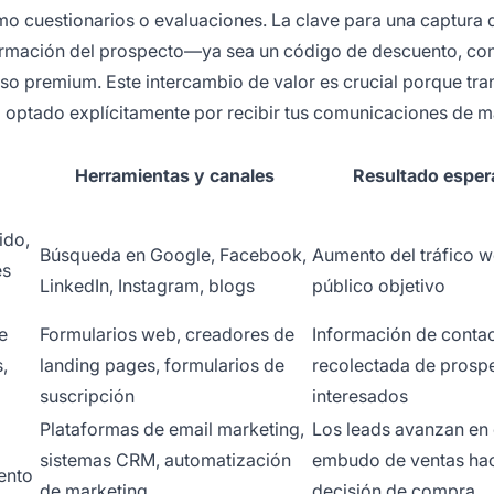
mo cuestionarios o evaluaciones. La clave para una captura 
nformación del prospecto—ya sea un código de descuento, co
urso premium. Este intercambio de valor es crucial porque tr
 optado explícitamente por recibir tus comunicaciones de m
Herramientas y canales
Resultado espe
ido,
Búsqueda en Google, Facebook,
Aumento del tráfico w
es
LinkedIn, Instagram, blogs
público objetivo
e
Formularios web, creadores de
Información de conta
,
landing pages, formularios de
recolectada de prosp
suscripción
interesados
Plataformas de email marketing,
Los leads avanzan en 
sistemas CRM, automatización
embudo de ventas hac
ento
de marketing
decisión de compra