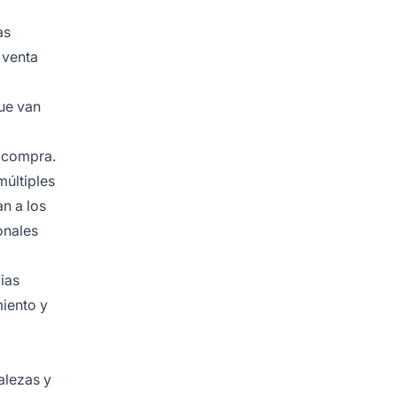
as
 venta
que van
e compra.
múltiples
an a los
onales
ias
iento y
alezas y