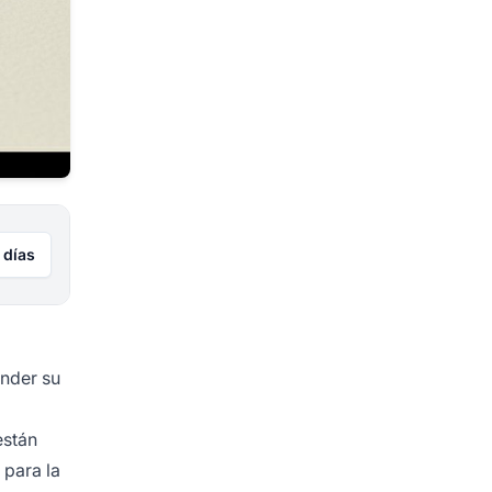
 días
ender su
están
 para la