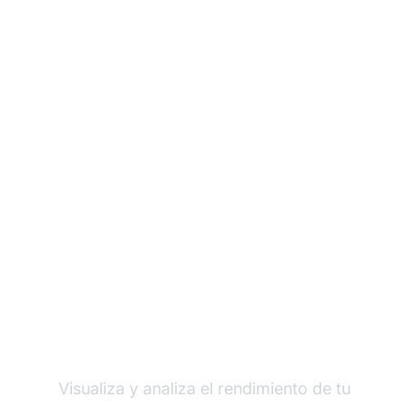
Descubre el Poder de
los Informes de
Tendencias
Visualiza y analiza el rendimiento de tu