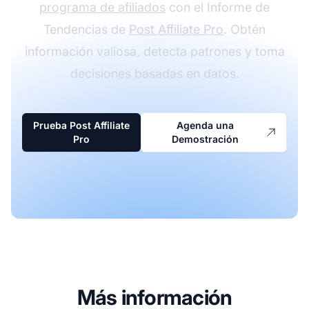
programa de afiliados
con el Informe de
Tendencias de
Post Affiliate Pro
. Obtén
información valiosa, detecta patrones y toma
decisiones basadas en datos.
Prueba Post Affiliate
Agenda una
Pro
Demostración
Más información