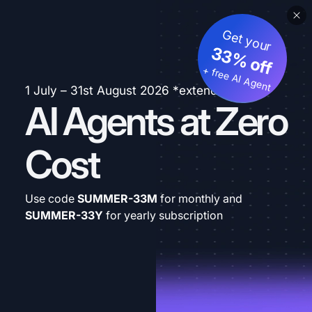
Get your
33% off
+ free AI Agent
1 July – 31st August 2026 *extended
AI Agents at Zero
Cost
Use code
SUMMER-33M
for monthly and
SUMMER-33Y
for yearly subscription