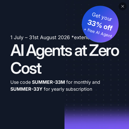
Get your
33% off
+ free AI Agent
1 July – 31st August 2026 *extended
AI Agents at Zero
Cost
Use code
SUMMER-33M
for monthly and
SUMMER-33Y
for yearly subscription