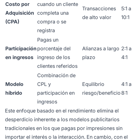
Costo por
cuando un cliente
Transacciones
5:1 a
Adquisición
completa una
de alto valor
10:1
(CPA)
compra o se
registra
Pagas un
Participación
porcentaje del
Alianzas a largo
2:1 a
en ingresos
ingreso de los
plazo
4:1
clientes referidos
Combinación de
Modelo
CPL y
Equilibrio
4:1 a
híbrido
participación en
riesgo/beneficio
8:1
ingresos
Este enfoque basado en el rendimiento elimina el
desperdicio inherente a los modelos publicitarios
tradicionales en los que pagas por impresiones sin
importar el interés o la interacción. En cambio, con el