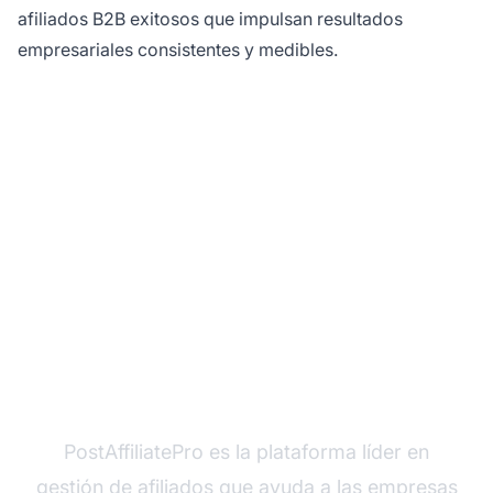
afiliados B2B exitosos que impulsan resultados
empresariales consistentes y medibles.
¿Listo para maximizar
tu generación de leads
B2B?
PostAffiliatePro es la plataforma líder en
gestión de afiliados que ayuda a las empresas