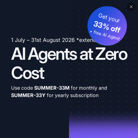
Get your
33% off
+ free AI Agent
1 July – 31st August 2026 *extended
AI Agents at Zero
Cost
Use code
SUMMER-33M
for monthly and
SUMMER-33Y
for yearly subscription