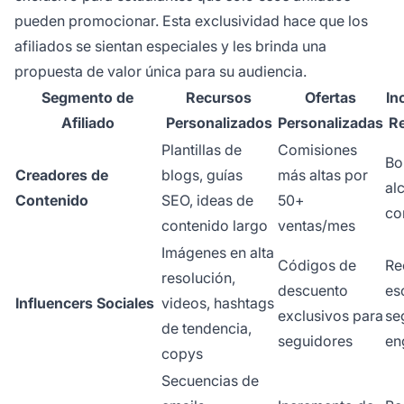
pueden promocionar. Esta exclusividad hace que los
afiliados se sientan especiales y les brinda una
propuesta de valor única para su audiencia.
Segmento de
Recursos
Ofertas
In
Afiliado
Personalizados
Personalizadas
R
Plantillas de
Comisiones
Bo
Creadores de
blogs, guías
más altas por
al
Contenido
SEO, ideas de
50+
co
contenido largo
ventas/mes
Imágenes en alta
Códigos de
Re
resolución,
descuento
es
Influencers Sociales
videos, hashtags
exclusivos para
se
de tendencia,
seguidores
en
copys
Secuencias de