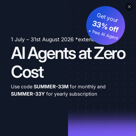
Get your
33% off
+ free AI Agent
1 July – 31st August 2026 *extended
AI Agents at Zero
Cost
Use code
SUMMER-33M
for monthly and
SUMMER-33Y
for yearly subscription