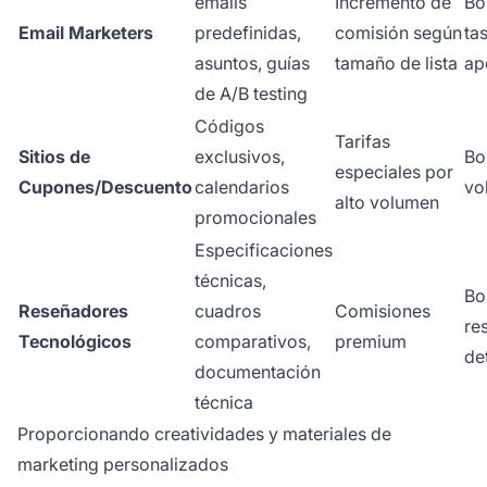
emails
Incremento de
Bo
Email Marketers
predefinidas,
comisión según
ta
asuntos, guías
tamaño de lista
ap
de A/B testing
Códigos
Tarifas
Sitios de
exclusivos,
Bo
especiales por
Cupones/Descuento
calendarios
vo
alto volumen
promocionales
Especificaciones
técnicas,
Bo
Reseñadores
cuadros
Comisiones
re
Tecnológicos
comparativos,
premium
de
documentación
técnica
Proporcionando creatividades y materiales de
marketing personalizados