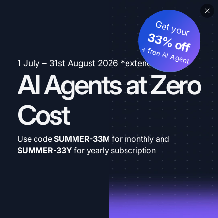
Get your
33% off
+ free AI Agent
1 July – 31st August 2026 *extended
AI Agents at Zero
Cost
Use code
SUMMER-33M
for monthly and
SUMMER-33Y
for yearly subscription