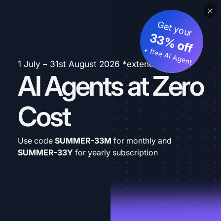
Get your
33% off
+ free AI Agent
1 July – 31st August 2026 *extended
AI Agents at Zero
Cost
Use code
SUMMER-33M
for monthly and
SUMMER-33Y
for yearly subscription