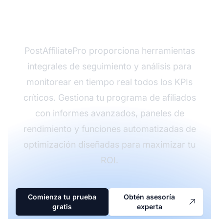
¿Listo para optimizar tu
programa de afiliados?
PostAffiliatePro proporciona herramientas
integrales de seguimiento y análisis para
monitorear en tiempo real todos los KPIs
críticos. Gestiona tu programa de afiliados
con informes avanzados, paneles de
rendimiento y funciones automatizadas de
optimización diseñadas para maximizar tu
ROI.
Comienza tu prueba
Obtén asesoría
gratis
experta