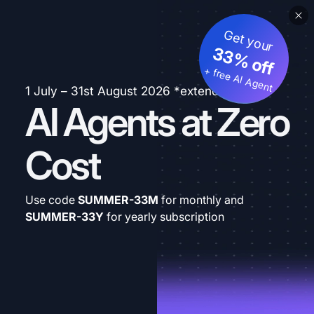
Get your
33% off
+ free AI Agent
1 July – 31st August 2026 *extended
AI Agents at Zero
Cost
Use code
SUMMER-33M
for monthly and
SUMMER-33Y
for yearly subscription