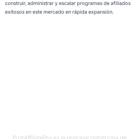
construir, administrar y escalar programas de afiliados
exitosos en este mercado en rápida expansión.
¿Listo para capitalizar
la industria del
marketing de afiliados
en auge?
PostAffiliatePro es la principal plataforma de