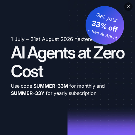
Get your
33% off
+ free AI Agent
1 July – 31st August 2026 *extended
AI Agents at Zero
Cost
Use code
SUMMER-33M
for monthly and
SUMMER-33Y
for yearly subscription