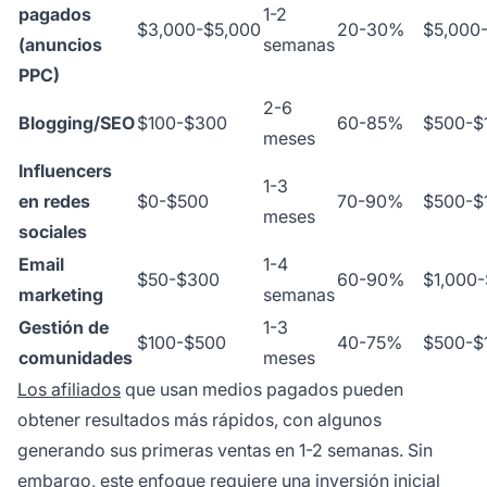
pagados
1-2
$3,000-$5,000
20-30%
$5,000
(anuncios
semanas
PPC)
2-6
Blogging/SEO
$100-$300
60-85%
$500-$
meses
Influencers
1-3
en redes
$0-$500
70-90%
$500-$
meses
sociales
Email
1-4
$50-$300
60-90%
$1,000
marketing
semanas
Gestión de
1-3
$100-$500
40-75%
$500-$
comunidades
meses
Los afiliados
que usan medios pagados pueden
obtener resultados más rápidos, con algunos
generando sus primeras ventas en 1-2 semanas. Sin
embargo, este enfoque requiere una inversión inicial