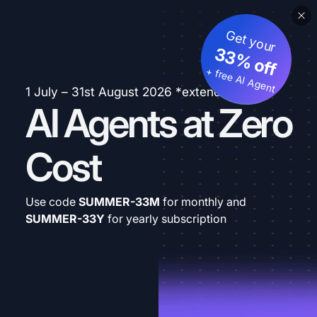
Get your
33% off
+ free AI Agent
1 July – 31st August 2026 *extended
AI Agents at Zero
Cost
Use code
SUMMER-33M
for monthly and
SUMMER-33Y
for yearly subscription