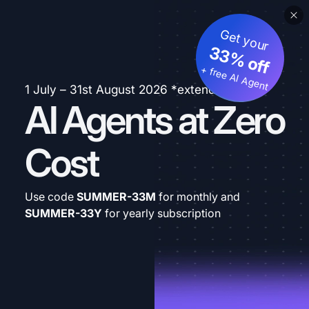
Get your
33% off
+ free AI Agent
1 July – 31st August 2026 *extended
AI Agents at Zero
Cost
Use code
SUMMER-33M
for monthly and
SUMMER-33Y
for yearly subscription