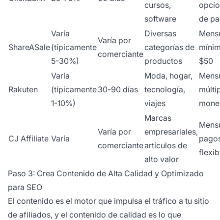
cursos,
opci
software
de p
Varía
Diversas
Mensu
Varía por
ShareASale
(típicamente
categorías de
míni
comerciante
5-30%)
productos
$50
Varía
Moda, hogar,
Mensu
Rakuten
(típicamente
30-90 días
tecnología,
múlti
1-10%)
viajes
mone
Marcas
Mensu
Varía por
empresariales,
CJ Affiliate
Varía
pago
comerciante
artículos de
flexib
alto valor
Paso 3: Crea Contenido de Alta Calidad y Optimizado
para SEO
El contenido es el motor que impulsa el tráfico a tu sitio
de afiliados, y el contenido de calidad es lo que