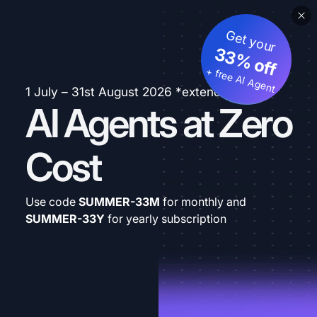
Get your
33% off
+ free AI Agent
1 July – 31st August 2026 *extended
AI Agents at Zero
Cost
Use code
SUMMER-33M
for monthly and
SUMMER-33Y
for yearly subscription