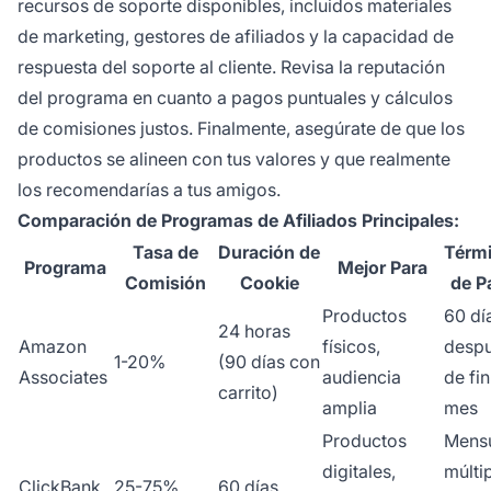
recursos de soporte disponibles, incluidos materiales
de marketing, gestores de afiliados y la capacidad de
respuesta del soporte al cliente. Revisa la reputación
del programa en cuanto a pagos puntuales y cálculos
de comisiones justos. Finalmente, asegúrate de que los
productos se alineen con tus valores y que realmente
los recomendarías a tus amigos.
Comparación de Programas de Afiliados Principales:
Tasa de
Duración de
Térm
Programa
Mejor Para
Comisión
Cookie
de P
Productos
60 dí
24 horas
Amazon
físicos,
desp
1-20%
(90 días con
Associates
audiencia
de fi
carrito)
amplia
mes
Productos
Mensu
digitales,
múlti
ClickBank
25-75%
60 días