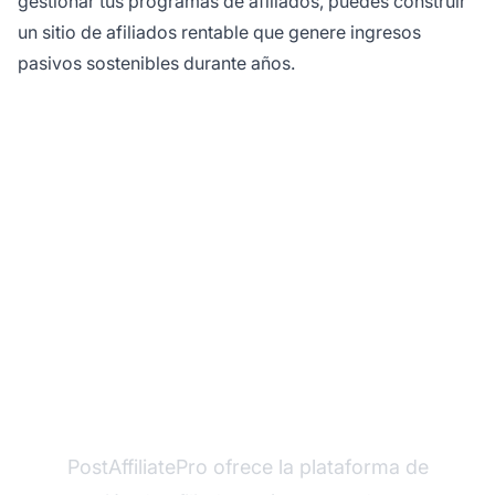
gestionar tus programas de afiliados, puedes construir
un sitio de afiliados rentable que genere ingresos
pasivos sostenibles durante años.
¿Listo para Maximizar
tus Ingresos de
Afiliados?
PostAffiliatePro ofrece la plataforma de