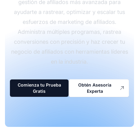
gestión de afiliados más avanzada para
ayudarte a rastrear, optimizar y escalar tus
esfuerzos de marketing de afiliados.
Administra múltiples programas, rastrea
conversiones con precisión y haz crecer tu
negocio de afiliados con herramientas líderes
en la industria.
Comienza tu Prueba
Obtén Asesoría
Gratis
Experta