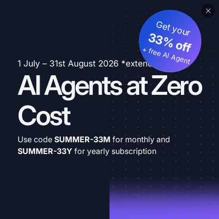
Get your
33% off
+ free AI Agent
1 July – 31st August 2026 *extended
AI Agents at Zero
Cost
Use code
SUMMER-33M
for monthly and
SUMMER-33Y
for yearly subscription