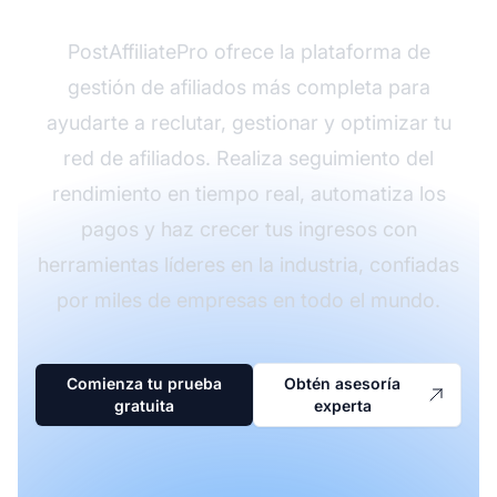
PostAffiliatePro ofrece la plataforma de
gestión de afiliados más completa para
ayudarte a reclutar, gestionar y optimizar tu
red de afiliados. Realiza seguimiento del
rendimiento en tiempo real, automatiza los
pagos y haz crecer tus ingresos con
herramientas líderes en la industria, confiadas
por miles de empresas en todo el mundo.
Comienza tu prueba
Obtén asesoría
gratuita
experta