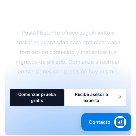
¿Listo para escalar tu
marketing de afiliados?
PostAffiliatePro ofrece seguimiento y
analíticas avanzadas para optimizar cada
formato de contenido y maximizar tus
ingresos de afiliado. Comienza a rastrear
conversiones con precisión hoy mismo.
Comenzar prueba
Recibe asesoría
gratis
experta
Contacto