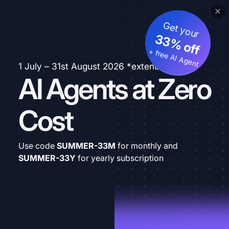
Get your
33% off
+ free AI Agent
1 July – 31st August 2026 *extended
AI Agents at Zero
Cost
Use code
SUMMER-33M
for monthly and
SUMMER-33Y
for yearly subscription