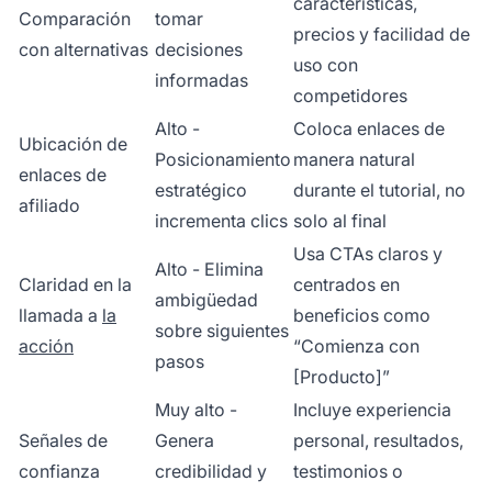
características,
Comparación
tomar
precios y facilidad de
con alternativas
decisiones
uso con
informadas
competidores
Alto -
Coloca enlaces de
Ubicación de
Posicionamiento
manera natural
enlaces de
estratégico
durante el tutorial, no
afiliado
incrementa clics
solo al final
Usa CTAs claros y
Alto - Elimina
Claridad en la
centrados en
ambigüedad
llamada a
la
beneficios como
sobre siguientes
acción
“Comienza con
pasos
[Producto]”
Muy alto -
Incluye experiencia
Señales de
Genera
personal, resultados,
confianza
credibilidad y
testimonios o