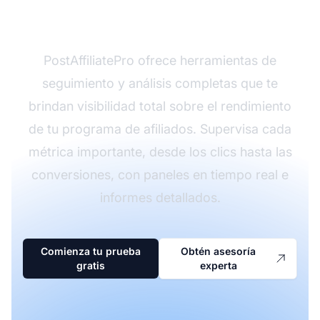
análisis de afiliados?
PostAffiliatePro ofrece herramientas de
seguimiento y análisis completas que te
brindan visibilidad total sobre el rendimiento
de tu programa de afiliados. Supervisa cada
métrica importante, desde los clics hasta las
conversiones, con paneles en tiempo real e
informes detallados.
Comienza tu prueba
Obtén asesoría
gratis
experta