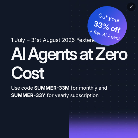
Get your
33% off
+ free AI Agent
1 July – 31st August 2026 *extended
AI Agents at Zero
Cost
Use code
SUMMER-33M
for monthly and
SUMMER-33Y
for yearly subscription