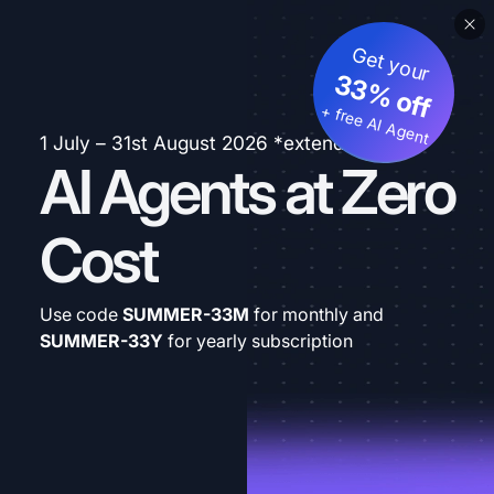
Get your
33% off
+ free AI Agent
1 July – 31st August 2026 *extended
AI Agents at Zero
Cost
Use code
SUMMER-33M
for monthly and
SUMMER-33Y
for yearly subscription