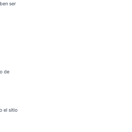
eben ser
do de
el sitio