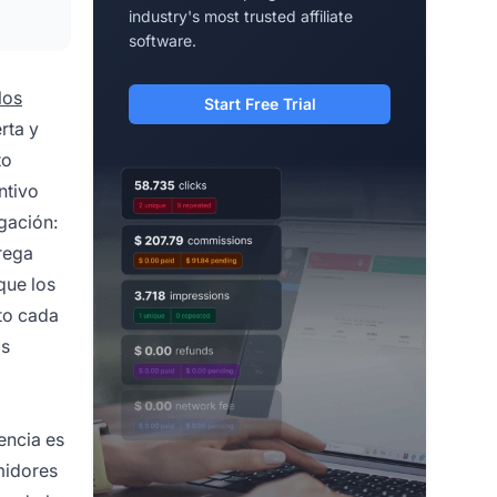
industry's most trusted affiliate
software.
los
Start Free Trial
rta y
to
ntivo
gación:
rega
que los
to cada
os
encia es
midores