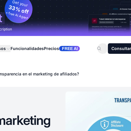
Get your
33% off
+ free AI Agent
t
cription
sos
Funcionalidades
Precios
Consultar
FREE AI
nsparencia en el marketing de afiliados?
 marketing