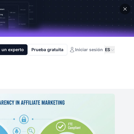
 un experto
Prueba gratuita
Iniciar sesión
ES