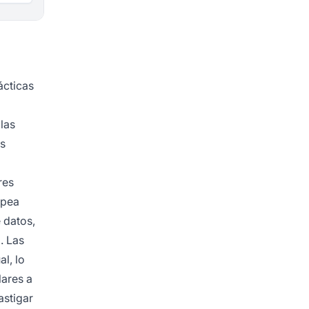
ácticas
 las
os
res
opea
 datos,
. Las
l, lo
lares a
astigar