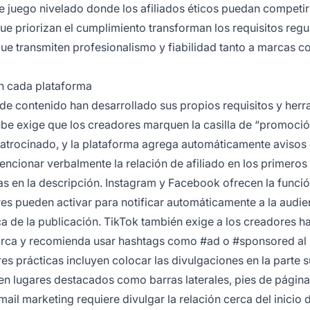
e juego nivelado donde los afiliados éticos puedan competir 
e priorizan el cumplimiento transforman los requisitos regu
ue transmiten profesionalismo y fiabilidad tanto a marcas 
ún cada plataforma
 de contenido han desarrollado sus propios requisitos y her
Tube exige que los creadores marquen la casilla de “promoci
atrocinado, y la plataforma agrega automáticamente avisos 
cionar verbalmente la relación de afiliado en los primeros
as en la descripción. Instagram y Facebook ofrecen la funci
es pueden activar para notificar automáticamente a la audie
ca de la publicación. TikTok también exige a los creadores hab
arca y recomienda usar hashtags como #ad o #sponsored al i
res prácticas incluyen colocar las divulgaciones en la parte 
y en lugares destacados como barras laterales, pies de página
ail marketing requiere divulgar la relación cerca del inicio 