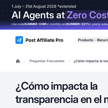
1 July – 31st August 2026 *extended
AI Agents at
Zero Cos
Use code
SUMMER-33M
for monthly and
SUMMER-33Y
for yearly subs
:site.title
Producto
Recur
/
/
Preguntas Frecuentes
¿Cómo impacta la tra
Home
¿Cómo impacta la
transparencia en el