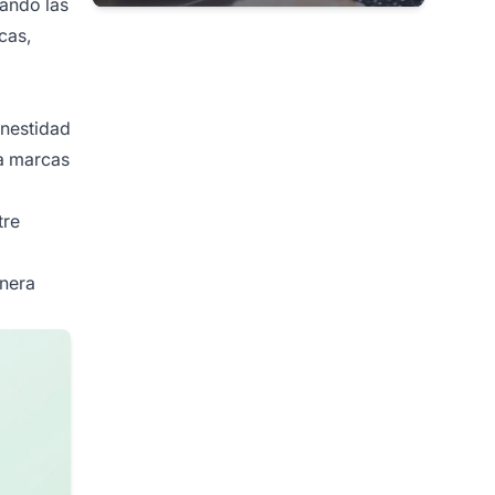
uando las
cas,
onestidad
 a marcas
tre
nera