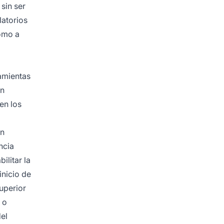
sin ser
latorios
como a
ramientas
ón
en los
ón
ncia
ilitar la
nicio de
superior
 o
del