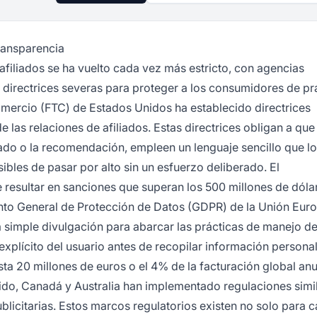
transparencia
afiliados se ha vuelto cada vez más estricto, con agencias
irectrices severas para proteger a los consumidores de pr
omercio (FTC) de Estados Unidos ha establecido directrices
de las relaciones de afiliados. Estas directrices obligan a que
iado o la recomendación, empleen un lenguaje sencillo que l
les de pasar por alto sin un esfuerzo deliberado. El
 resultar en sanciones que superan los 500 millones de dóla
amento General de Protección de Datos (GDPR) de la Unión Eur
a simple divulgación para abarcar las prácticas de manejo de
explícito del usuario antes de recopilar información personal
a 20 millones de euros o el 4% de la facturación global anua
ido, Canadá y Australia han implementado regulaciones simi
licitarias. Estos marcos regulatorios existen no solo para c