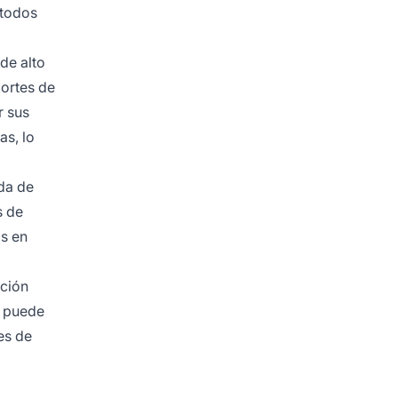
 todos
de alto
portes de
r sus
as, lo
ada de
s de
s en
a
ación
e puede
es de