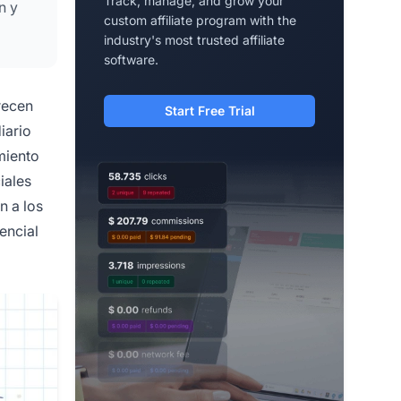
Track, manage, and grow your
n y
custom affiliate program with the
industry's most trusted affiliate
software.
recen
Start Free Trial
iario
miento
iales
n a los
encial