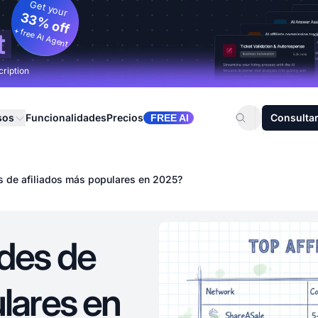
Get your
33% off
+ free AI Agent
t
cription
sos
Funcionalidades
Precios
Consultar
FREE AI
s de afiliados más populares en 2025?
edes de
lares en