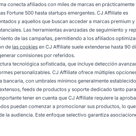
rma conecta afiliados con miles de marcas en prácticamente
sas Fortune 500 hasta startups emergentes. CJ Affiliate es
entados y aquellos que buscan acceder a marcas premium y 
stanciales. Las herramientas avanzadas de seguimiento y re
miento de las campañas, permitiendo a los afiliados optimiza
ión de
las cookies
en CJ Affiliate suele extenderse hasta 90 dí
generar comisiones por referidos.
ructura tecnológica sofisticada, que incluye detección avanz
ormes personalizables. CJ Affiliate ofrece múltiples opcione
ia bancaria, con umbrales mínimos generalmente establecido
extensos, feeds de productos y soporte dedicado tanto par
portante tener en cuenta que CJ Affiliate requiere la aprob
iliados puedan comenzar a promocionar sus productos, lo qu
de la audiencia. Este enfoque selectivo garantiza asociacion