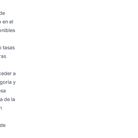
 de
 en el
onibles
o tasas
ras
ceder a
goría y
esa
a de la
n
 de