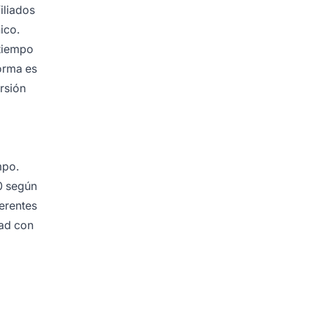
iliados
ico.
 tiempo
forma es
rsión
mpo.
0 según
ferentes
dad con