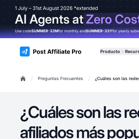
1 July – 31st August 2026 *extended
AI Agents at
Zero Cos
Use code
SUMMER-33M
for monthly and
SUMMER-33Y
for yearly subs
:site.title
Producto
Recur
/
/
Preguntas Frecuentes
¿Cuáles son las rede
Home
¿Cuáles son las r
afiliados más popu