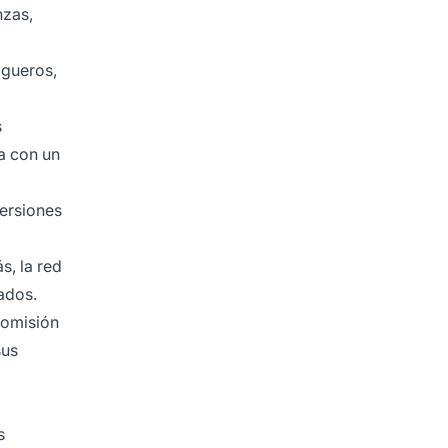
nzas,
ogueros,
s
a con un
versiones
s, la red
ados.
comisión
sus
s