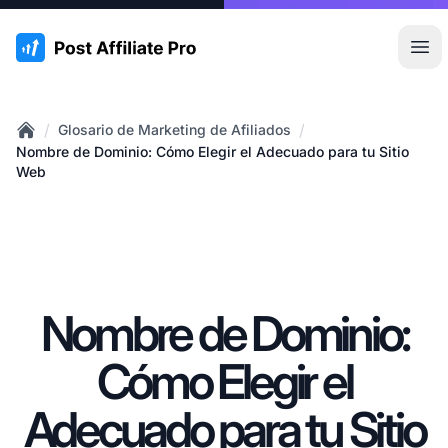
:site.title
Abr
/
/
Glosario de Marketing de Afiliados
Home
Nombre de Dominio: Cómo Elegir el Adecuado para tu Sitio
Web
Nombre de Dominio:
Cómo Elegir el
Adecuado para tu Sitio