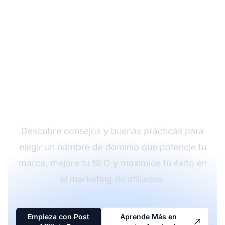
Impulsa tu Marketing
de Afiliados con el
Nombre de Dominio
Correcto
Descubre consejos y buenas prácticas para
elegir un nombre de dominio que potencie tu
marca, mejore tu SEO y maximice tu éxito en
el marketing de afiliados.
Empieza con Post
Aprende Más en