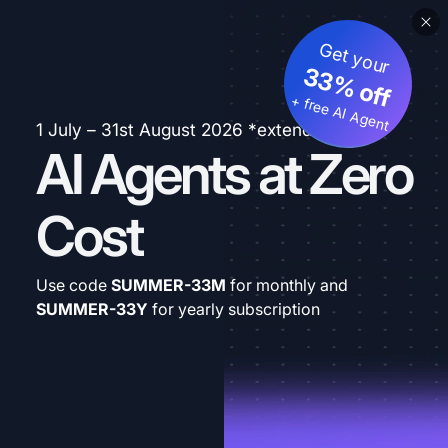
Get your
33% off
+ free AI Agent
1 July – 31st August 2026 *extended
AI Agents at Zero
Cost
Use code
SUMMER-33M
for monthly and
SUMMER-33Y
for yearly subscription