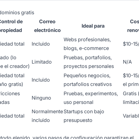
dominios gratis
ontrol de
Correo
Cos
Ideal para
propiedad
electrónico
reno
Webs profesionales,
iedad total
Incluido
$10-15
blogs, e-commerce
tado (lo
Pruebas, portafolios,
Limitado
N/A
e el creador)
proyectos personales
iedad total
Pequeños negocios,
$10-15
Incluido
año gratis)
portafolios creativos
el pri
ricciones
Pruebas, experimentos,
Gratis
Ninguno
tadas
uso personal
limitac
Normalmente
Startups con bajo
iedad total
Variab
incluido
presupuesto
todo elegido, varios pasos de configuración garantizan el