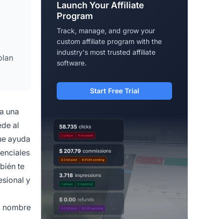
Launch Your Affiliate
Program
Track, manage, and grow your
custom affiliate program with the
industry's most trusted affiliate
plan
software.
Start Free Trial
 a una
ede al
ue ayuda
enciales
bién te
esional y
el nombre