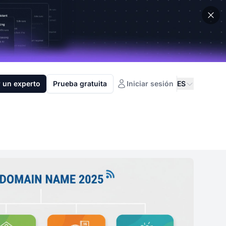
 un experto
Prueba gratuita
Iniciar sesión
ES