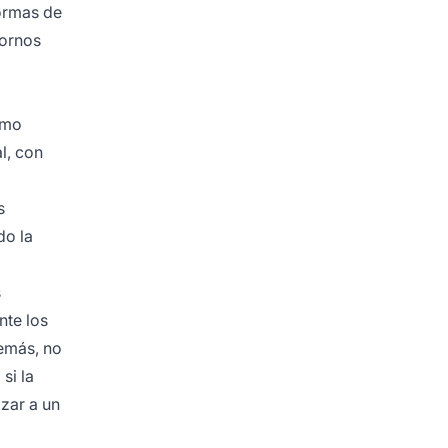
formas de
tornos
omo
l, con
s
do la
s
nte los
demás, no
si la
izar a un