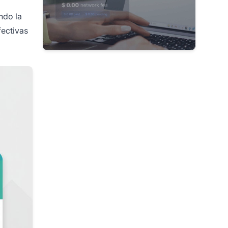
ndo la
fectivas