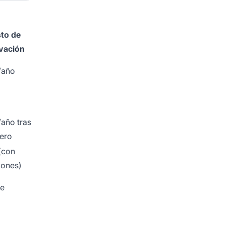
to de
vación
/año
/año tras
mero
 (con
iones)
le