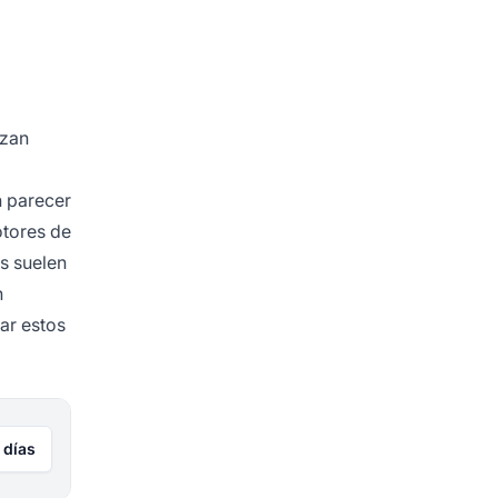
izan
n parecer
otores de
os suelen
n
ar estos
 días