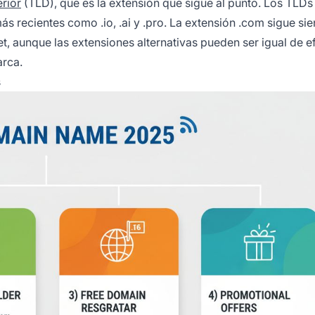
erior
(TLD), que es la extensión que sigue al punto. Los TLDs
ás recientes como .io, .ai y .pro. La extensión .com sigue sie
et, aunque las extensiones alternativas pueden ser igual de e
arca.
s