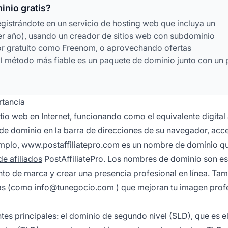
nio gratis?
egistrándote en un servicio de hosting web que incluya un
er año), usando un creador de sitios web con subdominio
ador gratuito como Freenom, o aprovechando ofertas
l método más fiable es un paquete de dominio junto con un 
tancia
itio web
en Internet, funcionando como el equivalente digital
 de dominio en la barra de direcciones de su navegador, acc
emplo,
www.postaffiliatepro.com
es un nombre de dominio q
de afiliados
PostAffiliatePro. Los nombres de dominio son es
nto de marca y crear una presencia profesional en línea. Tam
das (como
info@tunegocio.com
) que mejoran tu imagen prof
s principales: el dominio de segundo nivel (SLD), que es 