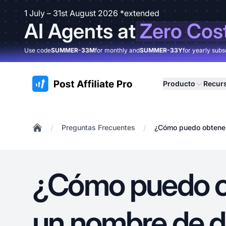
1 July – 31st August 2026 *extended
AI Agents at
Zero Cos
Use code
SUMMER-33M
for monthly and
SUMMER-33Y
for yearly subs
:site.title
Producto
Recur
/
/
Preguntas Frecuentes
¿Cómo puedo obtener
Home
¿Cómo puedo o
un nombre de d