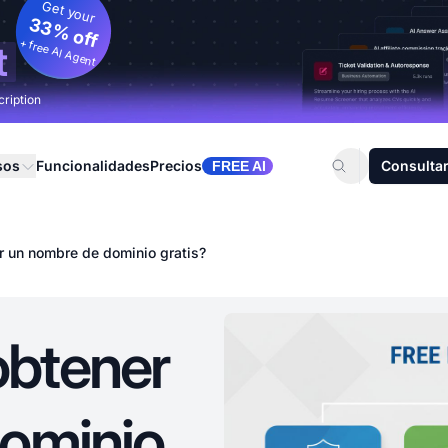
Get your
33% off
+ free AI Agent
t
cription
sos
Funcionalidades
Precios
Consultar
FREE AI
 un nombre de dominio gratis?
btener
ominio