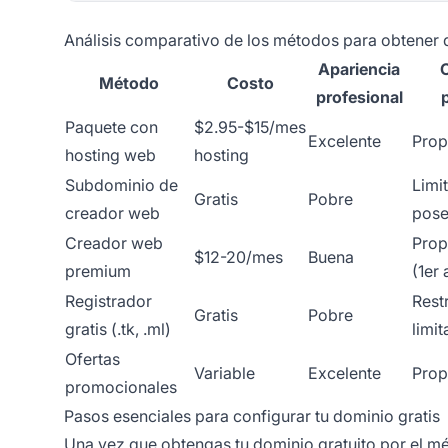
Análisis comparativo de los métodos para obtener 
Apariencia
C
Método
Costo
profesional
Paquete con
$2.95-$15/mes
Excelente
Prop
hosting web
hosting
Subdominio de
Limi
Gratis
Pobre
creador web
pose
Creador web
Prop
$12-20/mes
Buena
premium
(1er 
Registrador
Rest
Gratis
Pobre
gratis (.tk, .ml)
limi
Ofertas
Variable
Excelente
Prop
promocionales
Pasos esenciales para configurar tu dominio gratis
Una vez que obtengas tu dominio gratuito por el mé