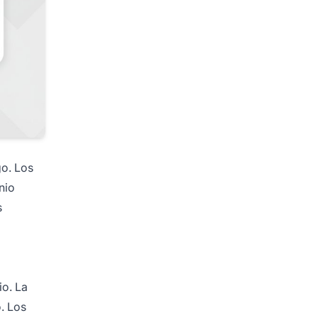
go. Los
nio
s
io. La
o. Los