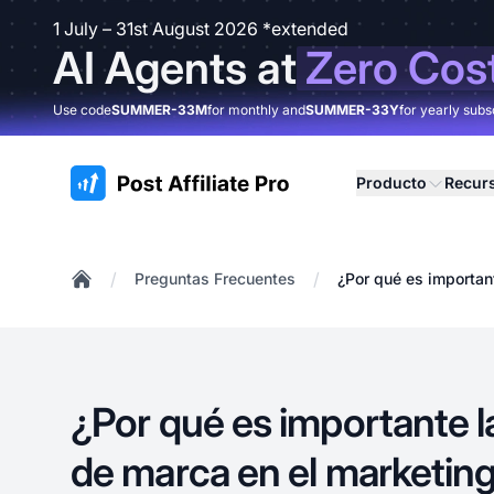
1 July – 31st August 2026 *extended
AI Agents at
Zero Cos
Use code
SUMMER-33M
for monthly and
SUMMER-33Y
for yearly subs
:site.title
Producto
Recur
/
/
Preguntas Frecuentes
¿Por qué es importan
Home
¿Por qué es importante l
de marca en el marketing