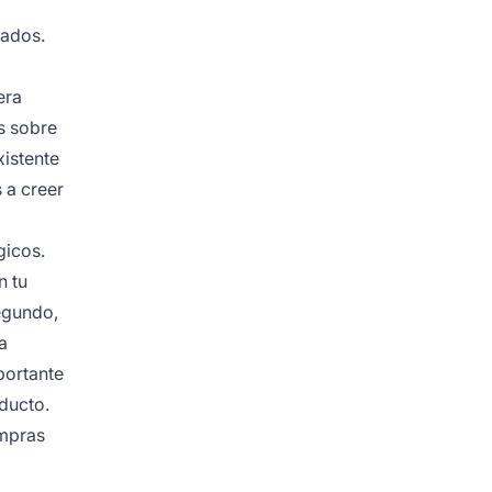
iados.
era
s sobre
xistente
 a creer
gicos.
n tu
egundo,
a
portante
oducto.
ompras