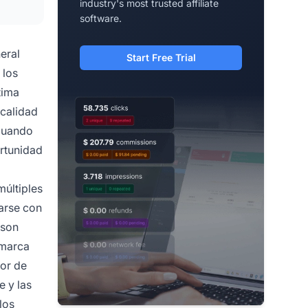
industry's most trusted affiliate
software.
eral
Start Free Trial
 los
tima
 calidad
 Cuando
ortunidad
múltiples
iarse con
 son
 marca
tor de
e y las
los