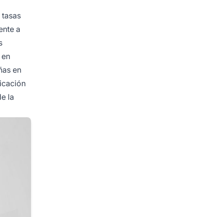
 tasas
ente a
s
 en
ñas en
icación
de la