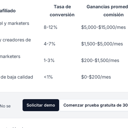
Tasa de
Ganancias promed
afiliado
conversión
comisión
el y marketers
8-12%
$5,000-$15,000/mes
 y creadores de
4-7%
$1,500-$5,000/mes
 marketers
1-3%
$200-$1,500/mes
de baja calidad
<1%
$0-$200/mes
Solicitar demo
Comenzar prueba gratuita de 30
 No se