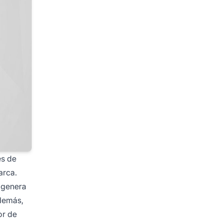
es de
arca.
e genera
Además,
or de