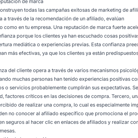
reputación de marca
 construyen todas las campañas exitosas de marketing de afil
a a través de la recomendación de un afiliado, evalúan
ado como en tu empresa. Una reputación de marca fuerte acel
ianza porque los clientes ya han escuchado cosas positiva
tura mediática o experiencias previas. Esta confianza pree
an más efectivas, ya que los clientes ya están predispuestos
anza del cliente opera a través de varios mecanismos psicoló
uando muchas personas han tenido experiencias positivas co
tos o servicios probablemente cumplirán sus expectativas. S
ad, factores críticos en las decisiones de compra. Tercero, un
ercibido de realizar una compra, lo cual es especialmente im
eden no conocer al afiliado específico que promociona el pr
ten seguros al hacer clic en enlaces de afiliados y realizar c
omesas.