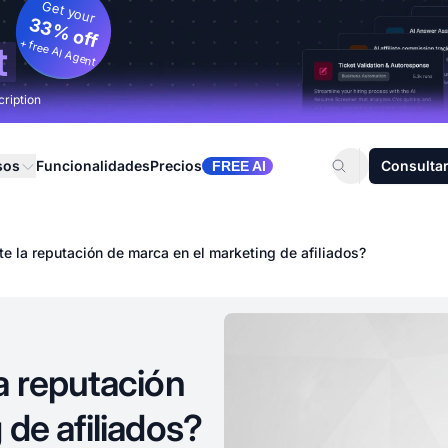
Get your
33% off
+ free AI Agent
t
cription
sos
Funcionalidades
Precios
Consultar
FREE AI
te la reputación de marca en el marketing de afiliados?
a reputación
 de afiliados?