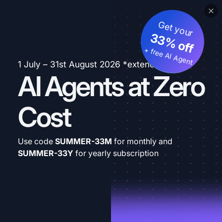
Get your
33% off
+ free AI Agent
1 July – 31st August 2026 *extended
AI Agents at Zero
Cost
Use code
SUMMER-33M
for monthly and
SUMMER-33Y
for yearly subscription