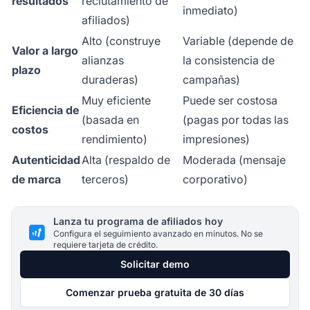
resultados
reclutamiento de
inmediato)
afiliados)
Alto (construye
Variable (depende de
Valor a largo
alianzas
la consistencia de
plazo
duraderas)
campañas)
Muy eficiente
Puede ser costosa
Eficiencia de
(basada en
(pagas por todas las
costos
rendimiento)
impresiones)
Autenticidad
Alta (respaldo de
Moderada (mensaje
de marca
terceros)
corporativo)
Lanza tu programa de afiliados hoy
Configura el seguimiento avanzado en minutos. No se
requiere tarjeta de crédito.
Solicitar demo
Comenzar prueba gratuita de 30 días