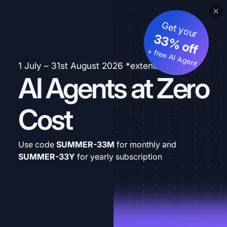
Get your
33% off
+ free AI Agent
1 July – 31st August 2026 *extended
AI Agents at Zero
Cost
Use code
SUMMER-33M
for monthly and
SUMMER-33Y
for yearly subscription