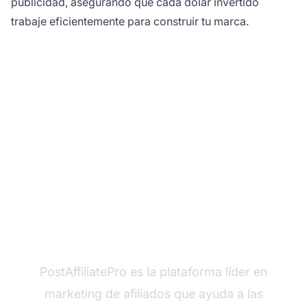
publicidad, asegurando que cada dólar invertido
trabaje eficientemente para construir tu marca.
¿Listo para construir tu
marca con marketing
de afiliados?
PostAffiliatePro es la plataforma líder en
marketing de afiliados que ayuda a las