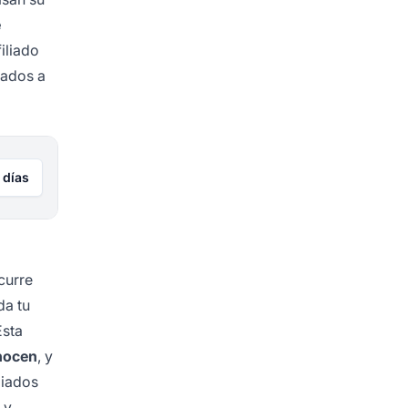
e
iliado
cados a
 días
curre
da tu
Esta
nocen
, y
liados
 y