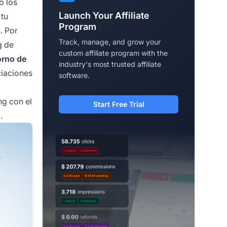
o los
Launch Your Affiliate
 tu
Program
s
. Por
Track, manage, and grow your
g de
custom affiliate program with the
orno de
industry's most trusted affiliate
ciaciones
software.
ng con el
Start Free Trial
.