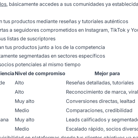
dos
, básicamente accedes a sus comunidades ya establecid
 tus productos mediante reseñas y tutoriales auténticos
rtas a seguidores comprometidos en Instagram, TikTok y Y
s listas de suscriptores
n tus productos junto a los de la competencia
tamente segmentadas en sectores específicos
socios potenciales al mismo tiempo
iencia
Nivel de compromiso
Mejor para
de
Alto
Reseñas detalladas, tutoriales
Alto
Reconocimiento de marca, vira
Muy alto
Conversiones directas, lealtad
Medio
Comparaciones, credibilidad
iana
Muy alto
Leads calificados y segmentad
Medio
Escalado rápido, socios divers
visibilidad en plataformas donde tus clientes objetivos ya p