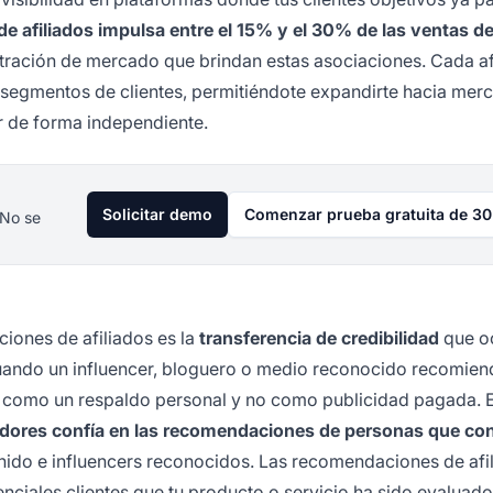
de afiliados impulsa entre el 15% y el 30% de las ventas d
netración de mercado que brindan estas asociaciones. Cada af
 segmentos de clientes, permitiéndote expandirte hacia mer
ar de forma independiente.
Solicitar demo
Comenzar prueba gratuita de 30
 No se
iones de afiliados es la
transferencia de credibilidad
que o
uando un influencer, bloguero o medio reconocido recomien
 como un respaldo personal y no como publicidad pagada. 
dores confía en las recomendaciones de personas que co
nido e influencers reconocidos. Las recomendaciones de afi
nciales clientes que tu producto o servicio ha sido evaluado