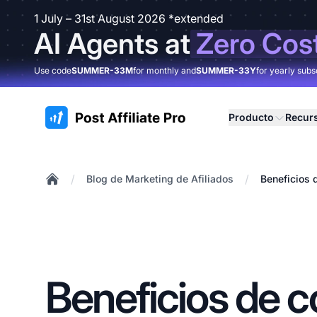
1 July – 31st August 2026 *extended
AI Agents at
Zero Cos
Use code
SUMMER-33M
for monthly and
SUMMER-33Y
for yearly subs
:site.title
Producto
Recur
/
/
Blog de Marketing de Afiliados
Beneficios 
Home
Beneficios de c