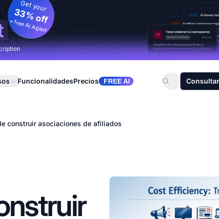
Get your
33% off
+ free AI Agent
t
cription
sos
Funcionalidades
Precios
Consultar
FREE AI
de construir asociaciones de afiliados
onstruir