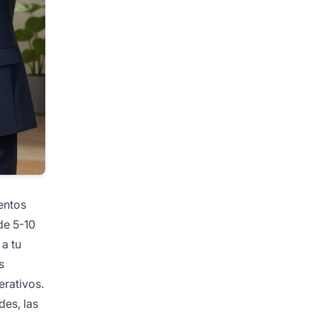
entos
de 5-10
 a tu
s
erativos.
des, las