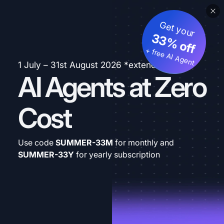
Get your
33% off
+ free AI Agent
1 July – 31st August 2026 *extended
AI Agents at Zero
Cost
Use code
SUMMER-33M
for monthly and
SUMMER-33Y
for yearly subscription