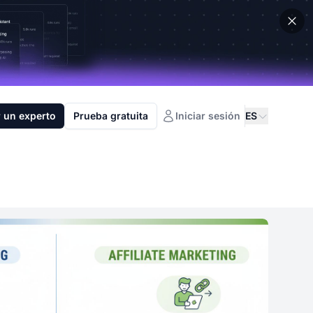
 un experto
Prueba gratuita
Iniciar sesión
ES