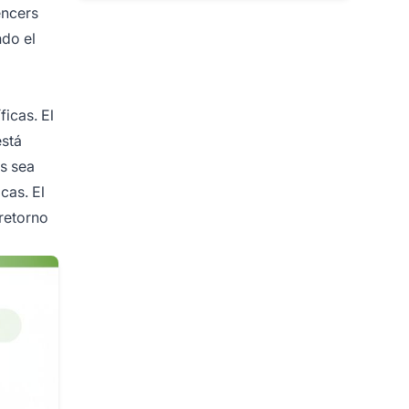
encers
ndo el
icas. El
está
s sea
cas. El
 retorno