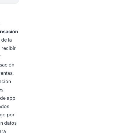
s
ensación
 de la
recibir
r
nsación
entas.
ación
es
 de app
iados
ago por
ún datos
ara