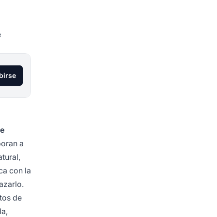
e
birse
de
poran a
tural,
ca con la
azarlo.
tos de
da,