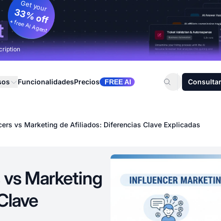
Get your
33% off
+ free AI Agent
t
cription
sos
Funcionalidades
Precios
Consultar
FREE AI
cers vs Marketing de Afiliados: Diferencias Clave Explicadas
 vs Marketing
 Clave