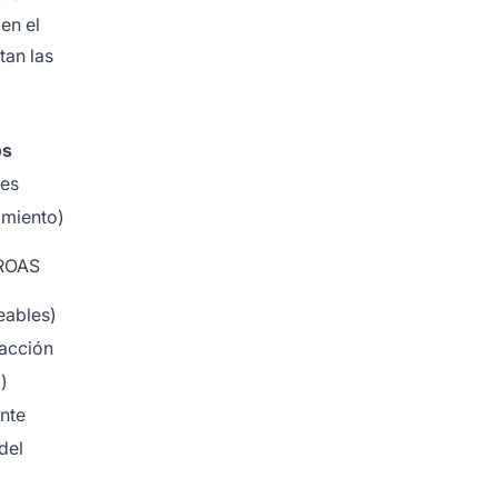
en el
tan las
os
nes
imiento)
 ROAS
eables)
 acción
)
nte
 del