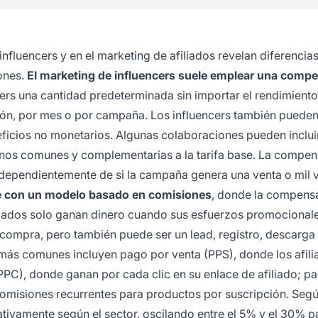
nfluencers y en el marketing de afiliados revelan diferencia
ones.
El marketing de influencers suele emplear una comp
ers una cantidad predeterminada sin importar el rendimiento
ión, por mes o por campaña. Los influencers también pueden 
ficios no monetarios. Algunas colaboraciones pueden inclui
enos comunes y complementarias a la tarifa base. La compe
dependientemente de si la campaña genera una venta o mil v
te con un modelo basado en comisiones
, donde la compens
iliados solo ganan dinero cuando sus esfuerzos promocional
ompra, pero también puede ser un lead, registro, descarga
 más comunes incluyen pago por venta (PPS), donde los afil
PPC), donde ganan por cada clic en su enlace de afiliado; p
comisiones recurrentes para productos por suscripción. Seg
icativamente según el sector, oscilando entre el 5% y el 30% p