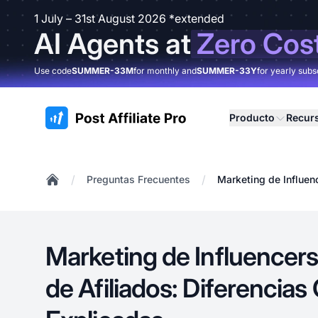
1 July – 31st August 2026 *extended
AI Agents at
Zero Cos
Use code
SUMMER-33M
for monthly and
SUMMER-33Y
for yearly subs
:site.title
Producto
Recur
/
/
Preguntas Frecuentes
Marketing de Influen
Home
Marketing de Influencers
de Afiliados: Diferencias