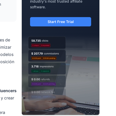
industry's most trusted affiliate
n
software.
Start Free Trial
ues de
imizar
modelos
posición
fluencers
 y crear
era