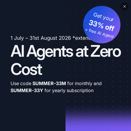
Get your
33% off
+ free AI Agent
1 July – 31st August 2026 *extended
AI Agents at Zero
Cost
Use code
SUMMER-33M
for monthly and
SUMMER-33Y
for yearly subscription