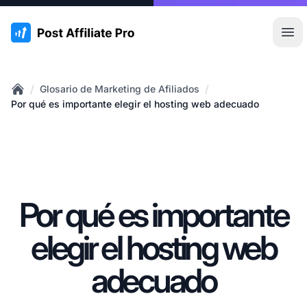
:site.title
Abr
/
/
Glosario de Marketing de Afiliados
Home
Por qué es importante elegir el hosting web adecuado
Por qué es importante
elegir el hosting web
adecuado