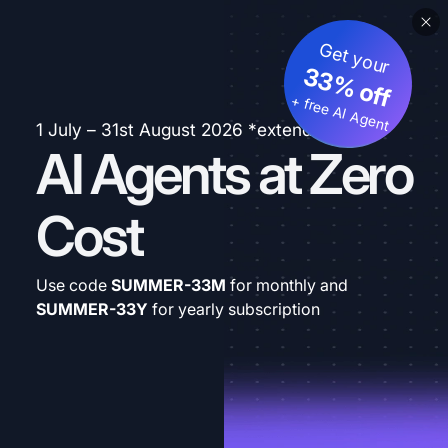
Get your
33% off
+ free AI Agent
1 July – 31st August 2026 *extended
AI Agents at Zero
Cost
Use code
SUMMER-33M
for monthly and
SUMMER-33Y
for yearly subscription