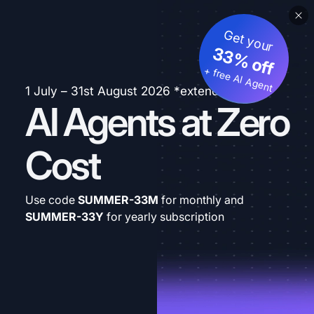
Get your
33% off
+ free AI Agent
1 July – 31st August 2026 *extended
AI Agents at Zero
Cost
Use code
SUMMER-33M
for monthly and
SUMMER-33Y
for yearly subscription