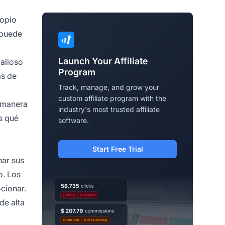
ropio
 puede
Launch Your Affiliate
valioso
Program
as de
Track, manage, and grow your
custom affiliate program with the
e manera
industry's most trusted affiliate
s qué
software.
Start Free Trial
ar sus
o.
Los
cionar.
de alta