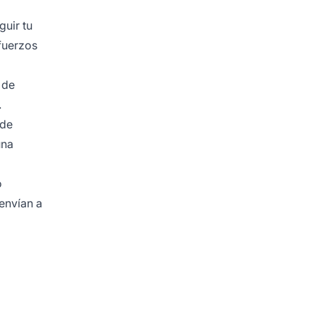
guir tu
fuerzos
 de
.
 de
una
o
 envían a