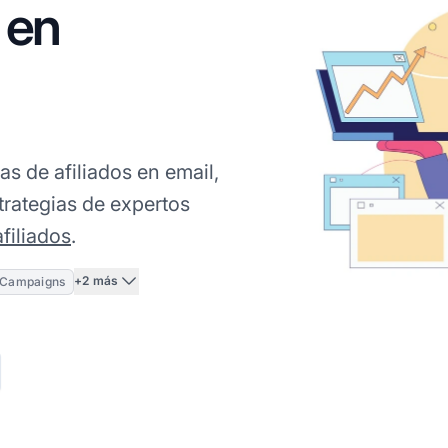
s en
s de afiliados en email,
trategias de expertos
filiados
.
+2 más
teCampaigns