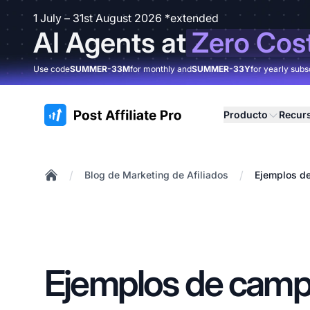
1 July – 31st August 2026 *extended
AI Agents at
Zero Cos
Use code
SUMMER-33M
for monthly and
SUMMER-33Y
for yearly subs
:site.title
Producto
Recur
/
/
Blog de Marketing de Afiliados
Ejemplos de
Home
Ejemplos de camp