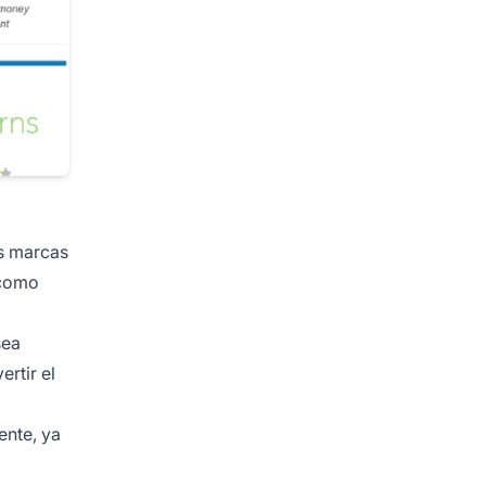
as marcas
 como
sea
rtir el
ente, ya