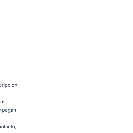
cripción
n:
se pagan
ontacto,