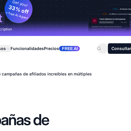
Get your
33% off
+ free AI Agent
t
cription
sos
Funcionalidades
Precios
Consultar
FREE AI
 campañas de afiliados increíbles en múltiples
añas de