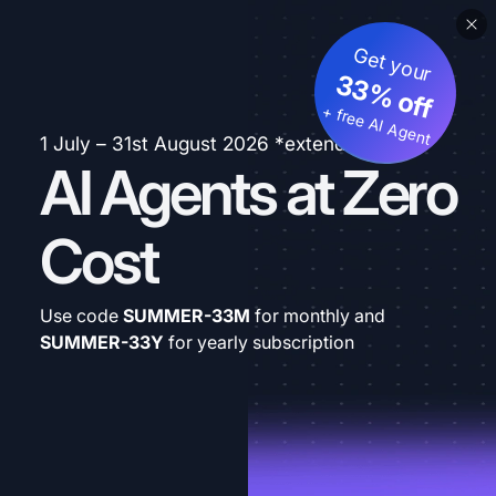
Get your
33% off
+ free AI Agent
1 July – 31st August 2026 *extended
AI Agents at Zero
Cost
Use code
SUMMER-33M
for monthly and
SUMMER-33Y
for yearly subscription