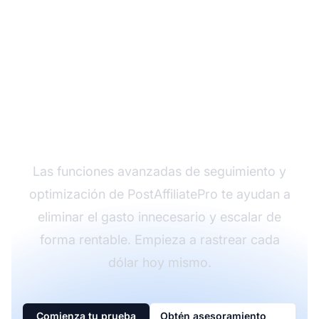
¿Listo para Maximizar
el ROI de tu Marketing
de Afiliados?
Las funciones avanzadas de seguimiento y
optimización de PostAffiliatePro te ayudan a
eliminar el gasto innecesario y escalar de
forma rentable. Empieza a rastrear cada
dólar hoy mismo.
Comienza tu prueba
Obtén asesoramiento