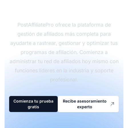
de afiliados?
PostAffiliatePro ofrece la plataforma de
gestión de afiliados más completa para
ayudarte a rastrear, gestionar y optimizar tus
programas de afiliación. Comienza a
administrar tu red de afiliados hoy mismo con
funciones líderes en la industria y soporte
profesional.
Comienza tu prueba
Recibe asesoramiento
gratis
experto