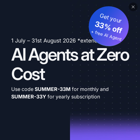
Get your
33% off
+ free AI Agent
1 July – 31st August 2026 *extended
AI Agents at Zero
Cost
Use code
SUMMER-33M
for monthly and
SUMMER-33Y
for yearly subscription