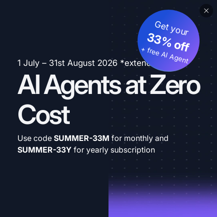
Get your
33% off
+ free AI Agent
1 July – 31st August 2026 *extended
AI Agents at Zero
Cost
Use code
SUMMER-33M
for monthly and
SUMMER-33Y
for yearly subscription