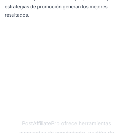
estrategias de promoción generan los mejores
resultados.
Optimiza la gestión de
tu programa de
afiliados
PostAffiliatePro ofrece herramientas
avanzadas de seguimiento, gestión de