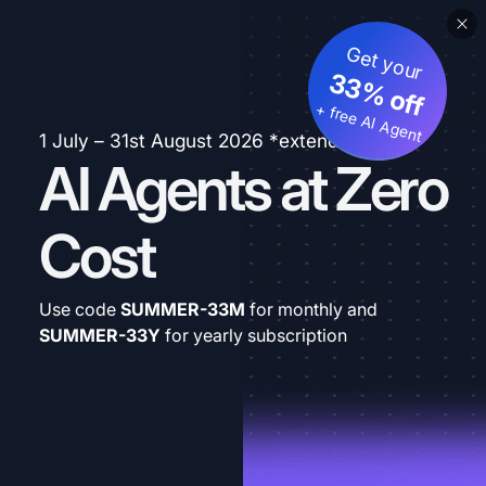
Get your
33% off
+ free AI Agent
1 July – 31st August 2026 *extended
AI Agents at Zero
Cost
Use code
SUMMER-33M
for monthly and
SUMMER-33Y
for yearly subscription