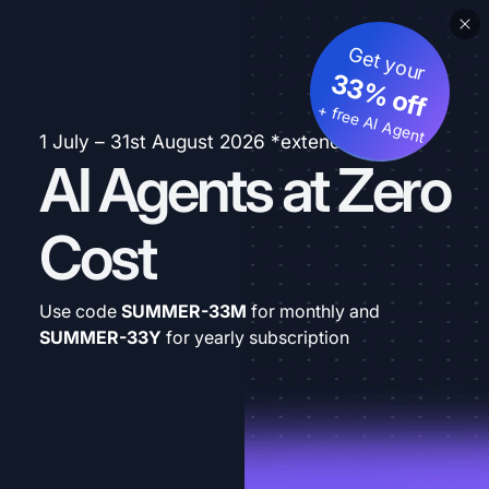
Get your
33% off
+ free AI Agent
1 July – 31st August 2026 *extended
AI Agents at Zero
Cost
Use code
SUMMER-33M
for monthly and
SUMMER-33Y
for yearly subscription