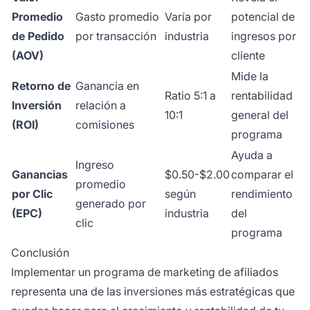
Promedio
Gasto promedio
Varía por
potencial de
de Pedido
por transacción
industria
ingresos por
(AOV)
cliente
Mide la
Retorno de
Ganancia en
Ratio 5:1 a
rentabilidad
Inversión
relación a
10:1
general del
(ROI)
comisiones
programa
Ayuda a
Ingreso
Ganancias
$0.50-$2.00
comparar el
promedio
por Clic
según
rendimiento
generado por
(EPC)
industria
del
clic
programa
Conclusión
Implementar un programa de marketing de afiliados
representa una de las inversiones más estratégicas que