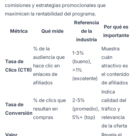
comisiones y estrategias promocionales que
maximicen la rentabilidad del programa.
Referencia
Por qué es
Métrica
Qué mide
de la
importante
industria
% de la
Muestra
1-3%
audiencia que
cuán
Tasa de
(bueno),
hace clic en
atractivo es
Clics (CTR)
>1%
enlaces de
el contenido
(excelente)
afiliados
de afiliados
Indica
% de clics que
2-5%
calidad del
Tasa de
resultan en
(promedio),
tráfico y
Conversión
compras
5%+ (top)
relevancia
de la oferta
Valor
Revela el